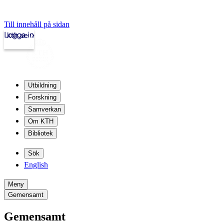
Till innehåll på sidan
Logga in
kth.se
Utbildning
Forskning
Samverkan
Om KTH
Bibliotek
Sök
English
Meny
Gemensamt
Gemensamt