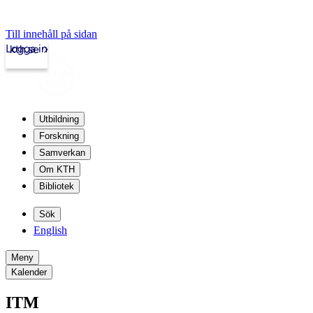
Till innehåll på sidan
Logga in
kth.se
Utbildning
Forskning
Samverkan
Om KTH
Bibliotek
Sök
English
Meny
Kalender
ITM