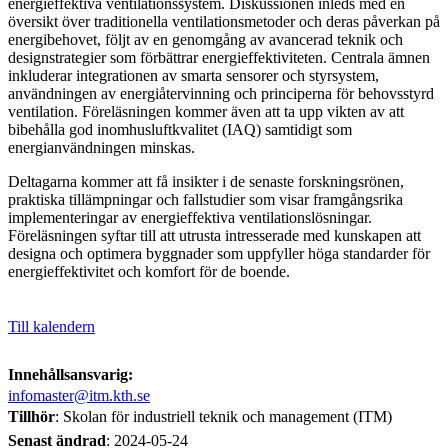
energieffektiva ventilationssystem. Diskussionen inleds med en
översikt över traditionella ventilationsmetoder och deras påverkan på
energibehovet, följt av en genomgång av avancerad teknik och
designstrategier som förbättrar energieffektiviteten. Centrala ämnen
inkluderar integrationen av smarta sensorer och styrsystem,
användningen av energiåtervinning och principerna för behovsstyrd
ventilation. Föreläsningen kommer även att ta upp vikten av att
bibehålla god inomhusluftkvalitet (IAQ) samtidigt som
energianvändningen minskas.
Deltagarna kommer att få insikter i de senaste forskningsrönen,
praktiska tillämpningar och fallstudier som visar framgångsrika
implementeringar av energieffektiva ventilationslösningar.
Föreläsningen syftar till att utrusta intresserade med kunskapen att
designa och optimera byggnader som uppfyller höga standarder för
energieffektivitet och komfort för de boende.
Till kalendern
Innehållsansvarig:
infomaster@itm.kth.se
Tillhör
: Skolan för industriell teknik och management (ITM)
Senast ändrad
:
2024-05-24