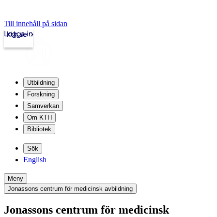
Till innehåll på sidan
Logga in
kth.se
Utbildning
Forskning
Samverkan
Om KTH
Bibliotek
Sök
English
Meny
Jonassons centrum för medicinsk avbildning
Jonassons centrum för medicinsk