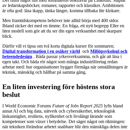
Det finns något fint med sommarens boktravar på LinkedIn. Staplar
av ledarskapsböcker, romaner, rapporter och klassiker. Ambitionen
är ofta god: läsa ikapp, tänka längre, komma tillbaka lite klokare.
Men framtidskompetens behöver inte alltid börja med 400 sidor.
Ibland räcker det med en timme. En fråga, ett nytt begrepp Eller en
liten modell som gör att du ser din egen verksamhet med skarpare
blick.
Därför vill vi tipsa om två korta digitala kurser för sommaren;
Digital transformation i en osäker värld
och
Miljöpsykologi och
beteendedesign
. Båda passar yrkesverksamma, och går att läsa i
egen takt. Och båda rör något som många industriföretag redan
arbetar med: hur organisationer bygger förmåga när omställningen är
teknisk, mänsklig och hållbar på samma gång.
En liten investering före höstens stora
beslut
I World Economic Forums
Future of Jobs Report 2025
lyfts bland
annat AI och big data, nätverk och cybersäkerhet, teknologisk
läskunnighet, resiliens, nyfikenhet och livslångt lärande som
kompetenser som växer i betydelse. Det säger något om riktningen:
när tekniken förändrar arbetet snabbare blir den mänskliga delen inte