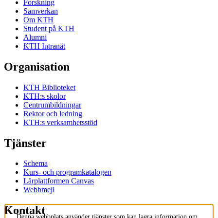
Forskning
Samverkan
Om KTH
Student på KTH
Alumni
KTH Intranät
Organisation
KTH Biblioteket
KTH:s skolor
Centrumbildningar
Rektor och ledning
KTH:s verksamhetsstöd
Tjänster
Schema
Kurs- och programkatalogen
Lärplattformen Canvas
Webbmejl
Kontakt
Denna webbplats använder tjänster som kan lagra information om