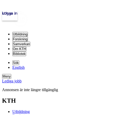
kth.se
Logga in
Utbildning
Forskning
Samverkan
Om KTH
Bibliotek
Sök
English
Meny
Lediga jobb
Annonsen är inte längre tillgänglig
KTH
Utbildning