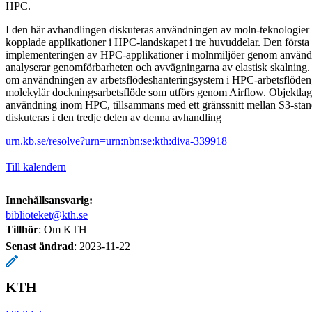
HPC.
I den här avhandlingen diskuteras användningen av moln-teknologier
kopplade applikationer i HPC-landskapet i tre huvuddelar. Den första
implementeringen av HPC-applikationer i molnmiljöer genom användn
analyserar genomförbarheten och avvägningarna av elastisk skalning.
om användningen av arbetsflödeshanteringsystem i HPC-arbetsflöden; s
molekylär dockningsarbetsflöde som utförs genom Airflow. Objektlag
användning inom HPC, tillsammans med ett gränssnitt mellan S3-sta
diskuteras i den tredje delen av denna avhandling
urn.kb.se/resolve?urn=urn:nbn:se:kth:diva-339918
Till kalendern
Innehållsansvarig:
biblioteket@kth.se
Tillhör
: Om KTH
Senast ändrad
:
2023-11-22
KTH