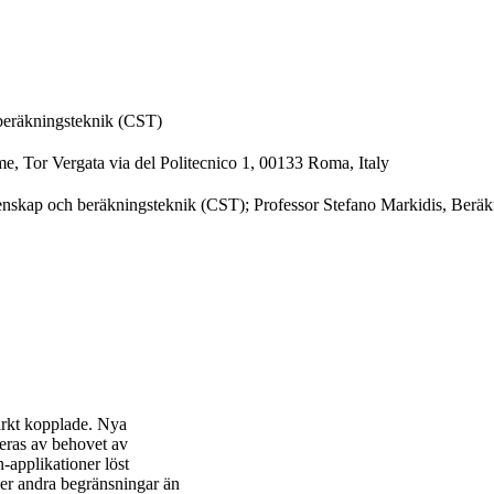
beräkningsteknik (CST)
me, Tor Vergata via del Politecnico 1, 00133 Roma, Italy
enskap och beräkningsteknik (CST); Professor Stefano Markidis, Beräk
arkt kopplade. Nya
veras av behovet av
-applikationer löst
er andra begränsningar än