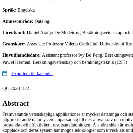
Språk:
Engelska
Ämnesområde:
Datalogi
Licentiand:
Daniel Araújo De Medeiros
, Beräkningsvetenskap och 
Granskare:
Associate Professor Valeria Cardellini, University of Ro
Huvudhandledare:
Assistant professor Ivy Bo Peng, Beräkningsvet
Pawel Herman, Beräkningsvetenskap och beräkningsteknik (CST)
Exportera till kalender
QC 20231122
Abstract
Framväxande vetenskapliga applikationer är mycket datatunga och st
högpresterande datorsystem anpassar sig till dessa nya krav och moti
prestanda och effektivitet i resursanvändningen. Å andra sidan är moln
kopplade och deras system har mogna teknologier som utvecklats und