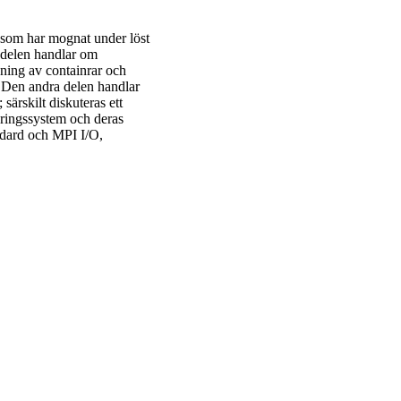
 som har mognat under löst
 delen handlar om
ing av containrar och
 Den andra delen handlar
ärskilt diskuteras ett
ringssystem och deras
ndard och MPI I/O,