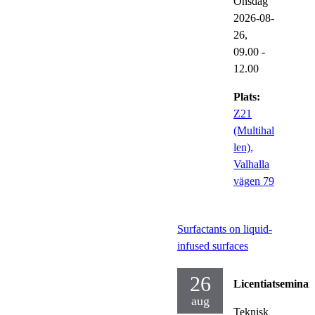
Onsdag
2026-08-
26,
09.00
-
12.00
Plats:
Z21
(Multihal
len),
Valhalla
vägen 79
Surfactants on liquid-
infused surfaces
26
Licentiatseminar
aug
Teknisk