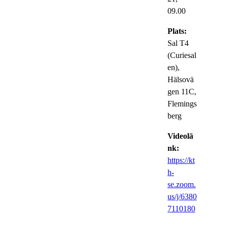
09.00
Plats:
Sal T4
(Curiesal
en),
Hälsovä
gen 11C,
Flemings
berg
Videolä
nk:
https://kt
h-
se.zoom.
us/j/6380
7110180