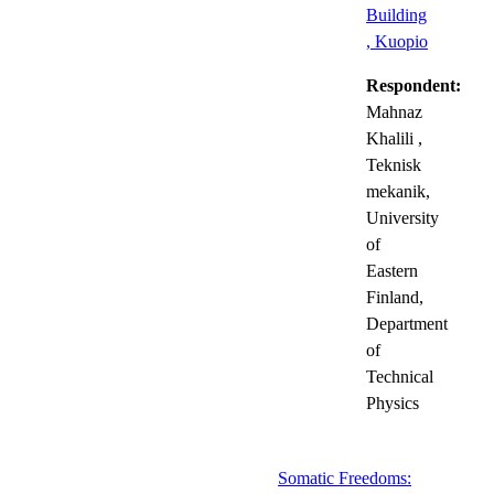
Building
, Kuopio
Respondent:
Mahnaz
Khalili
,
Teknisk
mekanik,
University
of
Eastern
Finland,
Department
of
Technical
Physics
Somatic Freedoms: