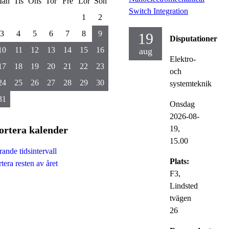
ån
Tis
Ons
Tor
Fre
Lör
Sön
Switch Integration
1
2
3
4
5
6
7
8
9
19
Disputationer
10
11
12
13
14
15
16
aug
Elektro-
17
18
19
20
21
22
23
och
24
25
26
27
28
29
30
systemteknik
31
Onsdag
2026-08-
ortera kalender
19,
15.00
ande tidsintervall
Plats:
tera resten av året
F3,
Lindsted
tvägen
26