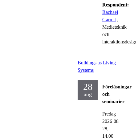
Respondent:
Rachael
Garrett
,
Medieteknik
och
interaktionsdesign
Buildings as Living
Systems
28
Föreläsningar
aug
och
seminarier
Fredag
2026-08-
28,
14.00