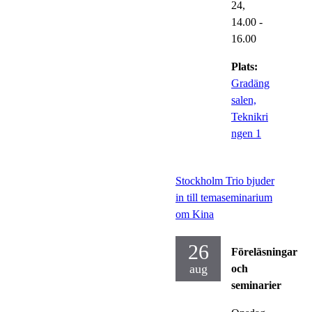
24,
14.00
-
16.00
Plats:
Gradäng
salen,
Teknikri
ngen 1
Stockholm Trio bjuder
in till temaseminarium
om Kina
26
Föreläsningar
aug
och
seminarier