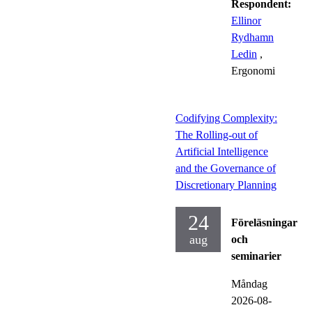
Respondent:
Ellinor
Rydhamn
Ledin
,
Ergonomi
Codifying Complexity:
The Rolling-out of
Artificial Intelligence
and the Governance of
Discretionary Planning
24
Föreläsningar
aug
och
seminarier
Måndag
2026-08-