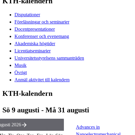
KTH-kalendern
Disputationer
Föreläsningar och seminarier
Docentpresentationer
Konferenser och evenemang
Akademiska högtider
Licentiatseminarier
Universitetsstyrelsens sammanträden
Musik
Övrigt
Anmäl aktivitet till kalendern
KTH-kalendern
Sö 9 augusti - Må 31 augusti
gusti 2026
Advances in
Nanoelectromechanical