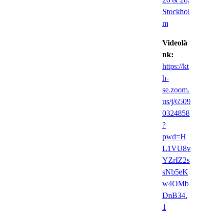
Stockhol
m
Videolä
nk:
https://kt
h-
se.zoom.
us/j/6509
0324858
?
pwd=H
L1VU8v
YZrIZ2s
sNb5eK
w4OMb
DnB34.
1