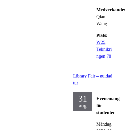
Medverkande:
Qian
Wang
Plats:
W25,
Teknikri
ngen 78
Library Fair – guidad
tur
31
Evenemang
aug
för
studenter
Måndag