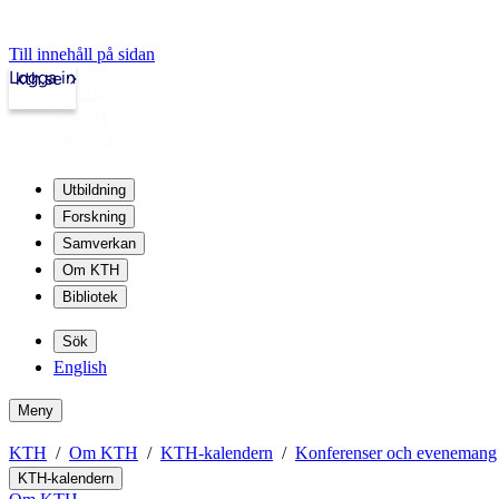
Till innehåll på sidan
Logga in
kth.se
Utbildning
Forskning
Samverkan
Om KTH
Bibliotek
Sök
English
Meny
KTH
Om KTH
KTH-kalendern
Konferenser och evenemang
KTH-kalendern