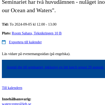
Seminariet har två huvudämnen - nuläget ino
our Ocean and Waters".
Tid:
To 2024-09-05 kl 12.00 - 13.00
Plats:
Room Sahara, Teknikringen 10 B
Exportera till kalender
Läs vidare på evenemangssidan (på engelska).
Anmäl dig till seminariet, inklusive en lätt lunch senast 29 augusti.
Till kalendern
Innehållsansvarig:
watercentre@kth.se