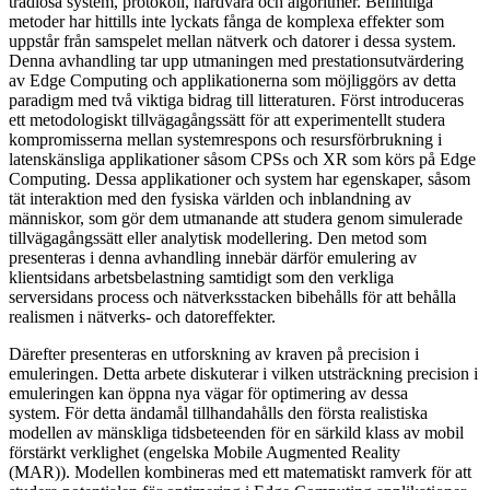
trådlösa system, protokoll, hårdvara och algoritmer. Befintliga
metoder har hittills inte lyckats fånga de komplexa effekter som
uppstår från samspelet mellan nätverk och datorer i dessa system.
Denna avhandling tar upp utmaningen med prestationsutvärdering
av Edge Computing och applikationerna som möjliggörs av detta
paradigm med två viktiga bidrag till litteraturen. Först introduceras
ett metodologiskt tillvägagångssätt för att experimentellt studera
kompromisserna mellan systemrespons och resursförbrukning i
latenskänsliga applikationer såsom CPSs och XR som körs på Edge
Computing. Dessa applikationer och system har egenskaper, såsom
tät interaktion med den fysiska världen och inblandning av
människor, som gör dem utmanande att studera genom simulerade
tillvägagångssätt eller analytisk modellering. Den metod som
presenteras i denna avhandling innebär därför emulering av
klientsidans arbetsbelastning samtidigt som den verkliga
serversidans process och nätverksstacken bibehålls för att behålla
realismen i nätverks- och datoreffekter.
Därefter presenteras en utforskning av kraven på precision i
emuleringen. Detta arbete diskuterar i vilken utsträckning precision i
emuleringen kan öppna nya vägar för optimering av dessa
system. För detta ändamål tillhandahålls den första realistiska
modellen av mänskliga tidsbeteenden för en särkild klass av mobil
förstärkt verklighet (engelska Mobile Augmented Reality
(MAR)). Modellen kombineras med ett matematiskt ramverk för att