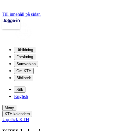
Till innehåll på sidan
Logga in
kth.se
Utbildning
Forskning
Samverkan
Om KTH
Bibliotek
Sök
English
Meny
KTH-kalendern
Upptäck KTH