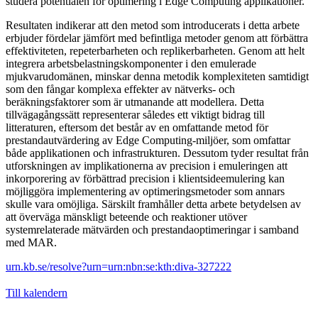
studera potentialen för optimering i Edge Computing applikationer.
Resultaten indikerar att den metod som introducerats i detta arbete
erbjuder fördelar jämfört med befintliga metoder genom att förbättra
effektiviteten, repeterbarheten och replikerbarheten. Genom att helt
integrera arbetsbelastningskomponenter i den emulerade
mjukvarudomänen, minskar denna metodik komplexiteten samtidigt
som den fångar komplexa effekter av nätverks- och
beräkningsfaktorer som är utmanande att modellera. Detta
tillvägagångssätt representerar således ett viktigt bidrag till
litteraturen, eftersom det består av en omfattande metod för
prestandautvärdering av Edge Computing-miljöer, som omfattar
både applikationen och infrastrukturen. Dessutom tyder resultat från
utforskningen av implikationerna av precision i emuleringen att
inkorporering av förbättrad precision i klientsideemulering kan
möjliggöra implementering av optimeringsmetoder som annars
skulle vara omöjliga. Särskilt framhåller detta arbete betydelsen av
att överväga mänskligt beteende och reaktioner utöver
systemrelaterade mätvärden och prestandaoptimeringar i samband
med MAR.
urn.kb.se/resolve?urn=urn:nbn:se:kth:diva-327222
Till kalendern