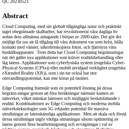
QC 20230523
Abstract
Cloud Computing, med sin globalt tillgängliga natur och praktiskt
taget obegränsade skalbarhet, har revolutionerat våra dagliga liv
sedan dess allmänna antagande i början av 2000-talet. Det gör det
möjligt för oss att få tillgång till våra dokument var som helst, hålla
kontakt med vänner, säkerhetskopiera foton, och fjärrstyra våra
hushållsapparater. Trots detta har Cloud Computing begränsningar
när det gäller nya applikationer som kräver realtidsbehandling eller
låg latens. Applikationer som cyberfysiska system (engelska Cyber-
Physical Systems (CPSs)) eller mobilt utvidgad verklighet (engelska
eXtended Reality (XR)), som i sin tur också har stor
omvandlingspotential, kan inte köras på molnet.
Edge Computing framstår som en potentiell lösning på dessa
begräns-ningar genom att föra beräkningar närmare kanten av
nätverket, vilket minskar latensen och möjliggör beslutsfattande i
realtid. Kombinationen av Edge Computing och moderna mobila
nätverksteknologier som 5G erbjuder potential för massiva
utrullningar av latenskänsliga applikationer. Men att skala och förstå
dessa utrullningar utgör viktiga utmaningar såsom optimering av
latens genom flera bearbetningssteg och avvägningar i val av