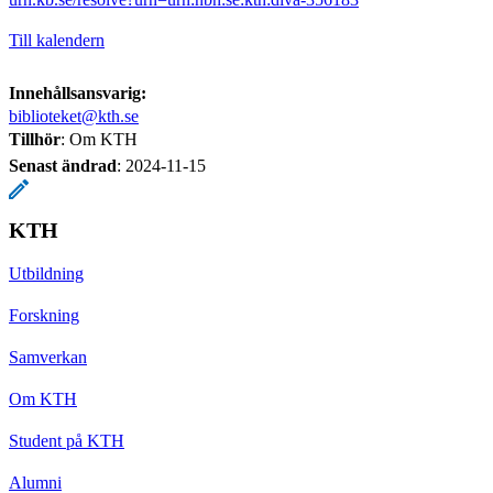
Till kalendern
Innehållsansvarig:
biblioteket@kth.se
Tillhör
: Om KTH
Senast ändrad
:
2024-11-15
KTH
Utbildning
Forskning
Samverkan
Om KTH
Student på KTH
Alumni