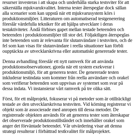
resurser investeras i att skapa och underhålla starka testsviter för att
säkerställa mjukvarukvalitet. Interna tester återspeglar dock sällan
alla scenarier som kan uppstå när ett mjukvarusystem körs i
produktionsmiljöer. Litteraturen om automatiserad testgenerering
föreslår värdefulla tekniker för att hjälpa utvecklare i deras
testaktiviteter. Ändå förbises gapet mellan testade beteenden och
beteenden i produktionsmiljöer till stor del. Följaktligen återspeglas
inte beteenden som är relevanta för slutanvändare i testsviten, och de
fel som kan visas för slutanvändare i reella situationer kan förbli
oupptäckta av utvecklarskrivna eller automatiskt genererade tester.
Denna avhandling föreslår ett nytt ramverk för att använda
produktionsobservationer, gjorda när ett system exekverar i
produktionsmiljö, för att generera tester. De genererade testen
inkluderar testindata som kommer från reella användare och orakel
som verifierar beteenden som uppvisas av systemet som svar på
dessa indata. Vi instansierar vårt ramverk på tre olika sätt.
Först, för ett målprojekt, fokuserar vi på metoder som är otillräckligt
testade av den utvecklarskrivna testsviten. Vid körning registrerar vi
objekt som är associerade med anropen till dessa metoder. De
registrerade objekten används för att generera tester som återskapar
det observerade produktionstillståndet och innehåller orakel som
anger det förväntade beteendet. Vår utvärdering visar att denna
strategi resulterar i förbättrad testkvalitet för målprojektet.