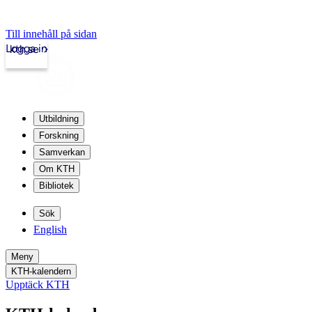
Till innehåll på sidan
Logga in
kth.se
Utbildning
Forskning
Samverkan
Om KTH
Bibliotek
Sök
English
Meny
KTH-kalendern
Upptäck KTH