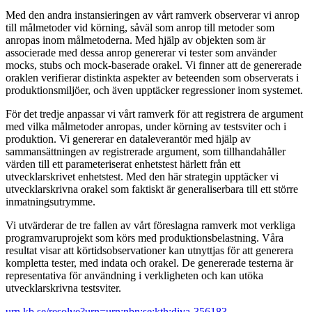
Med den andra instansieringen av vårt ramverk observerar vi anrop
till målmetoder vid körning, såväl som anrop till metoder som
anropas inom målmetoderna. Med hjälp av objekten som är
associerade med dessa anrop genererar vi tester som använder
mocks, stubs och mock-baserade orakel. Vi finner att de genererade
oraklen verifierar distinkta aspekter av beteenden som observerats i
produktionsmiljöer, och även upptäcker regressioner inom systemet.
För det tredje anpassar vi vårt ramverk för att registrera de argument
med vilka målmetoder anropas, under körning av testsviter och i
produktion. Vi genererar en dataleverantör med hjälp av
sammansättningen av registrerade argument, som tillhandahåller
värden till ett parameteriserat enhetstest härlett från ett
utvecklarskrivet enhetstest. Med den här strategin upptäcker vi
utvecklarskrivna orakel som faktiskt är generaliserbara till ett större
inmatningsutrymme.
Vi utvärderar de tre fallen av vårt föreslagna ramverk mot verkliga
programvaruprojekt som körs med produktionsbelastning. Våra
resultat visar att körtidsobservationer kan utnyttjas för att generera
kompletta tester, med indata och orakel. De genererade testerna är
representativa för användning i verkligheten och kan utöka
utvecklarskrivna testsviter.
urn.kb.se/resolve?urn=urn:nbn:se:kth:diva-356183