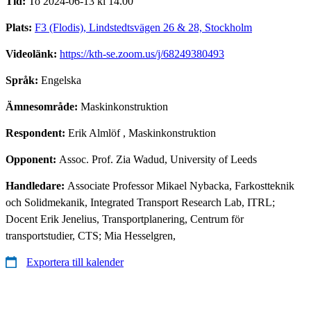
Tid:
To 2024-06-13 kl 14.00
Plats:
F3 (Flodis), Lindstedtsvägen 26 & 28, Stockholm
Videolänk:
https://kth-se.zoom.us/j/68249380493
Språk:
Engelska
Ämnesområde:
Maskinkonstruktion
Respondent:
Erik Almlöf
, Maskinkonstruktion
Opponent:
Assoc. Prof. Zia Wadud, University of Leeds
Handledare:
Associate Professor Mikael Nybacka, Farkostteknik
och Solidmekanik, Integrated Transport Research Lab, ITRL;
Docent Erik Jenelius, Transportplanering, Centrum för
transportstudier, CTS; Mia Hesselgren,
Exportera till kalender