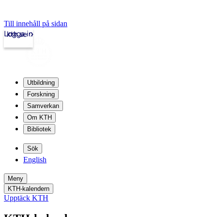
Till innehåll på sidan
Logga in
kth.se
Utbildning
Forskning
Samverkan
Om KTH
Bibliotek
Sök
English
Meny
KTH-kalendern
Upptäck KTH