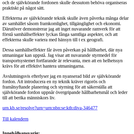
och de självkörande fordonen skulle dessutom behöva organiseras
praktiskt på något sätt.
Effekterna av självkörande teknik skulle även påverka många delar
av samhället såsom framkomlighet, tillgänglighet och ekonomi.
Därutöver demonstrerar jag att inget nuvarande ramverk för att
förstå samhällseffekter lyckas fånga samtliga aspekter, och att
effekterna skulle variera med hänsyn till t ex geografi.
Dessa samhällseffekter får även påverkan på hållbarhet, där nya
utmaningar kan uppstå. Jag visar att nuvarande styrmedel för
transportsystemet fortfarande är relevanta, men att en helhetssyn
krävs för att effektivt hantera utmaningarna.
Avslutningsvis efterlyser jag en nyanserad bild av självkörande
fordon. Att introducera en ny teknik kräver rigorös och
framåtsyftande planering och styrning för att säkerställa att
självkörande fordon uppnår övergripande hållbarhetsmål och leder
till att berika människors liv.
urn.kb.se/resolve?urn=urn:nbn:se:kth:diva-346477
Till kalendern
Innehållsansvarig: