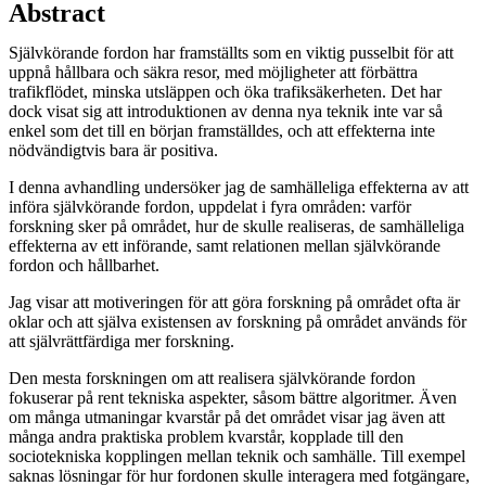
Abstract
Självkörande fordon har framställts som en viktig pusselbit för att
uppnå hållbara och säkra resor, med möjligheter att förbättra
trafikflödet, minska utsläppen och öka trafiksäkerheten. Det har
dock visat sig att introduktionen av denna nya teknik inte var så
enkel som det till en början framställdes, och att effekterna inte
nödvändigtvis bara är positiva.
I denna avhandling undersöker jag de samhälleliga effekterna av att
införa självkörande fordon, uppdelat i fyra områden: varför
forskning sker på området, hur de skulle realiseras, de samhälleliga
effekterna av ett införande, samt relationen mellan självkörande
fordon och hållbarhet.
Jag visar att motiveringen för att göra forskning på området ofta är
oklar och att själva existensen av forskning på området används för
att självrättfärdiga mer forskning.
Den mesta forskningen om att realisera självkörande fordon
fokuserar på rent tekniska aspekter, såsom bättre algoritmer. Även
om många utmaningar kvarstår på det området visar jag även att
många andra praktiska problem kvarstår, kopplade till den
sociotekniska kopplingen mellan teknik och samhälle. Till exempel
saknas lösningar för hur fordonen skulle interagera med fotgängare,