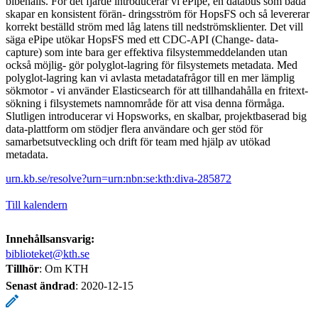
bibehålls. För det fjärde introducerar vi ePipe, en databus som båda
skapar en konsistent förän- dringsström för HopsFS och så levererar
korrekt beställd ström med låg latens till nedströmsklienter. Det vill
säga ePipe utökar HopsFS med ett CDC-API (Change- data-
capture) som inte bara ger effektiva filsystemmeddelanden utan
också möjlig- gör polyglot-lagring för filsystemets metadata. Med
polyglot-lagring kan vi avlasta metadatafrågor till en mer lämplig
sökmotor - vi använder Elasticsearch för att tillhandahålla en fritext-
sökning i filsystemets namnområde för att visa denna förmåga.
Slutligen introducerar vi Hopsworks, en skalbar, projektbaserad big
data-plattform om stödjer flera användare och ger stöd för
samarbetsutveckling och drift för team med hjälp av utökad
metadata.
urn.kb.se/resolve?urn=urn:nbn:se:kth:diva-285872
Till kalendern
Innehållsansvarig:
biblioteket@kth.se
Tillhör
: Om KTH
Senast ändrad
:
2020-12-15