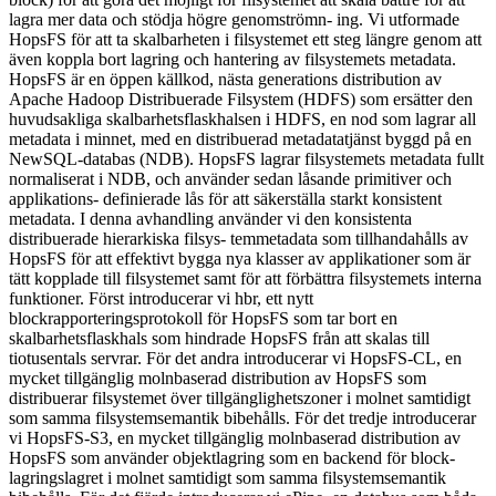
lagra mer data och stödja högre genomströmn- ing. Vi utformade
HopsFS för att ta skalbarheten i filsystemet ett steg längre genom att
även koppla bort lagring och hantering av filsystemets metadata.
HopsFS är en öppen källkod, nästa generations distribution av
Apache Hadoop Distribuerade Filsystem (HDFS) som ersätter den
huvudsakliga skalbarhetsflaskhalsen i HDFS, en nod som lagrar all
metadata i minnet, med en distribuerad metadatatjänst byggd på en
NewSQL-databas (NDB). HopsFS lagrar filsystemets metadata fullt
normaliserat i NDB, och använder sedan låsande primitiver och
applikations- definierade lås för att säkerställa starkt konsistent
metadata. I denna avhandling använder vi den konsistenta
distribuerade hierarkiska filsys- temmetadata som tillhandahålls av
HopsFS för att effektivt bygga nya klasser av applikationer som är
tätt kopplade till filsystemet samt för att förbättra filsystemets interna
funktioner. Först introducerar vi hbr, ett nytt
blockrapporteringsprotokoll för HopsFS som tar bort en
skalbarhetsflaskhals som hindrade HopsFS från att skalas till
tiotusentals servrar. För det andra introducerar vi HopsFS-CL, en
mycket tillgänglig molnbaserad distribution av HopsFS som
distribuerar filsystemet över tillgänglighetszoner i molnet samtidigt
som samma filsystemsemantik bibehålls. För det tredje introducerar
vi HopsFS-S3, en mycket tillgänglig molnbaserad distribution av
HopsFS som använder objektlagring som en backend för block-
lagringslagret i molnet samtidigt som samma filsystemsemantik