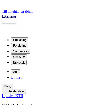
Till innehåll på sidan
Logga in
kth.se
Utbildning
Forskning
Samverkan
Om KTH
Bibliotek
Sök
English
Meny
KTH-kalendern
Upptäck KTH