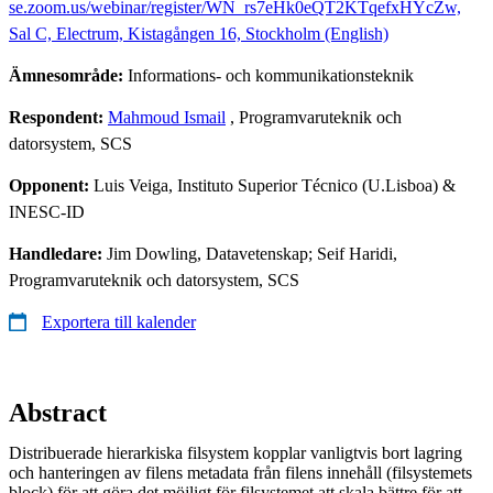
se.zoom.us/webinar/register/WN_rs7eHk0eQT2KTqefxHYcZw,
Sal C, Electrum, Kistagången 16, Stockholm (English)
Ämnesområde:
Informations- och kommunikationsteknik
Respondent:
Mahmoud Ismail
, Programvaruteknik och
datorsystem, SCS
Opponent:
Luis Veiga, Instituto Superior Técnico (U.Lisboa) &
INESC-ID
Handledare:
Jim Dowling, Datavetenskap; Seif Haridi,
Programvaruteknik och datorsystem, SCS
Exportera till kalender
Abstract
Distribuerade hierarkiska filsystem kopplar vanligtvis bort lagring
och hanteringen av filens metadata från filens innehåll (filsystemets
block) för att göra det möjligt för filsystemet att skala bättre för att