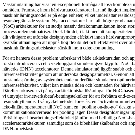
Maskininlärning har visat en exceptionell förmåga att lösa komplexa u
områden. Framsteg inom hårdvaruacceleratorer har möjliggjort imple
maskininlärningsmodeller på edge-enheter, vilket underlättar realtidsap
resursbegränsade system. Nya acceleratorer har i allt högre grad a
(NoC) arkitekturer för att stödja massiv datakommunikation inom stor
processorelementmatriser. Dock blir det, i takt med att komplexiteten 
allt viktigare att utforska designrymden effektivt innan hårdvaruproto
kvarstår utmaningen att uppnå hög flexibilitet och effektivitet över oli
maskininlärningsarbetslaster, särskilt inom edge computing.
För att hantera dessa problem utforskar vi både arkitektursidan och ap
första introducerar vi ett cykelnoggrant simuleringsverktyg för NoC-
nätverks (DNN) acceleratorer. Denna simulator möjliggör snabb och e
inferenseffektivitet genom att undersöka designparametrar. Genom att t
prestandaspårning av systembeteende underlättar simulatorn optime
inferenseffektivitet, vilket kan minska tiden och kostnaden för hårdva
Därefter fokuserar vi på nya arkitektoniska lös\-ningar för NoC-base
vi utnyttjar in-netverksbear\-betningstekniker för att förbättra end-to-
resursutnyttjande. Två nyckelmetoder föreslås: en "activation-in-netw
icke-linjära operationer till NoC samt en "pooling on-the-go" design
kommunikationsöverhead för pooling-lager. Dessa designlösningar u
förbättringar i bearbetningseffektivitet jämfört med befintliga NoC-ba
acceleratorarkitekturer, samtidigt som de bibehåller skalbarhet och an
DNN-arbetslaster.