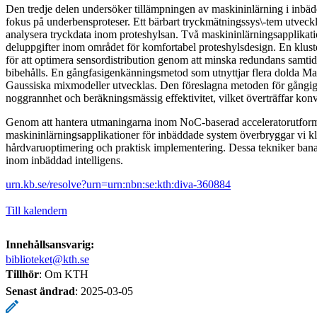
Den tredje delen undersöker tillämpningen av maskininlärning i inbä
fokus på underbensproteser. Ett bärbart tryckmätningssys\-tem utveckla
analysera tryckdata inom proteshylsan. Två maskininlärningsapplikation
deluppgifter inom området för komfortabel proteshylsdesign. En klus
för att optimera sensordistribution genom att minska redundans samtid
bibehålls. En gångfasigenkänningsmetod som utnyttjar flera dolda M
Gaussiska mixmodeller utvecklas. Den föreslagna metoden för gång
noggrannhet och beräkningsmässig effektivitet, vilket överträffar konv
Genom att hantera utmaningarna inom NoC-baserad acceleratorutfor
maskininlärningsapplikationer för inbäddade system överbryggar vi k
hårdvaruoptimering och praktisk implementering. Dessa tekniker bana
inom inbäddad intelligens.
urn.kb.se/resolve?urn=urn:nbn:se:kth:diva-360884
Till kalendern
Innehållsansvarig:
biblioteket@kth.se
Tillhör
: Om KTH
Senast ändrad
:
2025-03-05