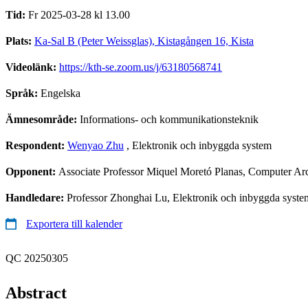
Tid:
Fr 2025-03-28 kl 13.00
Plats:
Ka-Sal B (Peter Weissglas), Kistagången 16, Kista
Videolänk:
https://kth-se.zoom.us/j/63180568741
Språk:
Engelska
Ämnesområde:
Informations- och kommunikationsteknik
Respondent:
Wenyao Zhu
, Elektronik och inbyggda system
Opponent:
Associate Professor Miquel Moretó Planas, Computer Arc
Handledare:
Professor Zhonghai Lu, Elektronik och inbyggda syste
Exportera till kalender
QC 20250305
Abstract