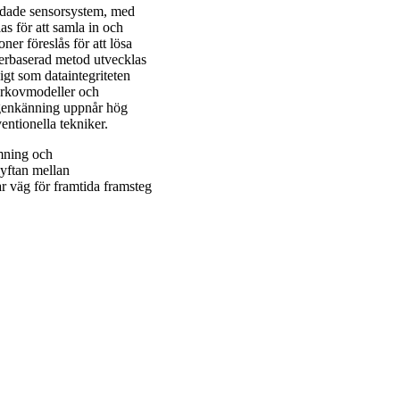
ddade sensorsystem, med
s för att samla in och
er föreslås för att lösa
terbaserad metod utvecklas
igt som dataintegriteten
arkovmodeller och
igenkänning uppnår hög
entionella tekniker.
mning och
lyftan mellan
r väg för framtida framsteg