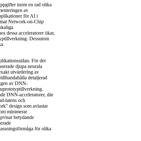
ppgifter inom en rad olika
menteringen av
plikationer för AI i
nammat Network-on-Chip
skaliga
hos dessa acceleratorer ökar,
typtillverkning. Dessutom
ka
plikationssidan. För det
baserade djupa neurala
xakt utvärdering av
illhandahålla detaljerad
ringen av DNN-
ruprototyptillverkning.
rade DNN-acceleratorer, där
end-latens och
ork" design som avlastar
 som minimerar
ppvisar betydande
serade
passningsförmåga för olika