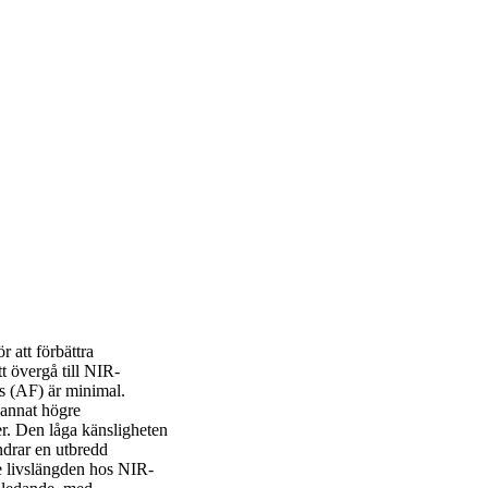
 att förbättra
t övergå till NIR-
ns (AF) är minimal.
 annat högre
er. Den låga känsligheten
ndrar en utbredd
e livslängden hos NIR-