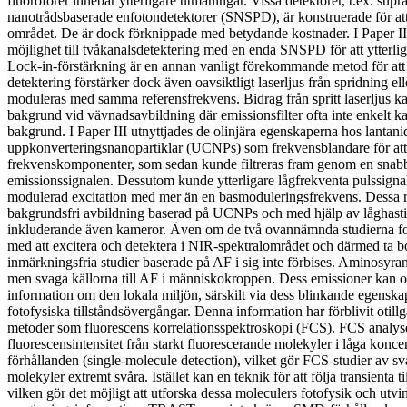
fluoroforer innebär ytterligare utmaningar. Vissa detektorer, t.ex. sup
nanotrådsbaserade enfotondetektorer (SNSPD), är konstruerade för att
området. De är dock förknippade med betydande kostnader. I Paper I
möjlighet till tvåkanalsdetektering med en enda SNSPD för att ytterlig
Lock-in-förstärkning är en annan vanligt förekommande metod för att
detektering förstärker dock även oavsiktligt laserljus från spridning ell
moduleras med samma referensfrekvens. Bidrag från spritt laserljus k
bakgrund vid vävnadsavbildning där emissionsfilter ofta inte enkelt 
bakgrund. I Paper III utnyttjades de olinjära egenskaperna hos lantan
uppkonverteringsnanopartiklar (UCNPs) som frekvensblandare för att
frekvenskomponenter, som sedan kunde filtreras fram genom en snabb
emissionssignalen. Dessutom kunde ytterligare lågfrekventa pulssign
modulerad excitation med mer än en basmoduleringsfrekvens. Dessa re
bakgrundsfri avbildning baserad på UCNPs och med hjälp av låghasti
inkluderande även kameror. Även om de två ovannämnda studierna fo
med att excitera och detektera i NIR-spektralområdet och därmed ta b
inmärkningsfria studier baserade på AF i sig inte förbises. Aminosyran 
men svaga källorna till AF i människokroppen. Dess emissioner kan o
information om den lokala miljön, särskilt via dess blinkande egenska
fotofysiska tillståndsövergångar. Denna information har förblivit otillg
metoder som fluorescens korrelationsspektroskopi (FCS). FCS analyser
fluorescensintensitet från starkt fluorescerande molekyler i låga kon
förhållanden (single-molecule detection), vilket gör FCS-studier av s
molekyler extremt svåra. Istället kan en teknik för att följa transient
vilken gör det möjligt att utforska dessa moleculers fotofysik och utvi