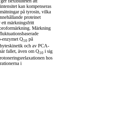
 flexibiliteten att
sintensitet kan kompenseras
ätningar på tyrosin, vilka
innehållande proteinet
 ett märkningsfritt
fluoroformärkning. Märkning
 fluktuationsbaserade
co-enzymet Q
på
10
utbyteskinetik och av PCA-
här fallet, även om Q
i sig
10
rotoneringsrelaxationen hos
rationerna i