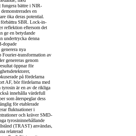
raledande, med
 fungera bättre i NIR-
I demonstrerades en
are öka deras potential.
 förbättra SBR. Lock-in-
er reflektion eftersom det
an ge en betydande
kan undertrycka denna
id-dopade
 generera nya
 Fourier-transformation av
aler genereras genom
sultat öppnar för
ghetsdetektorer,
kuserade på fördelarna
ort AF, bör fördelarna med
tyrosin är en av de rikliga
ckså innehålla värdefull
per som återspeglar dess
änglig för etablerade
ar fluktuationer i
centrationer och kräver SMD-
vaga tyrosininnehållande
a tillstånd (TRAST) användas,
nna relaterad