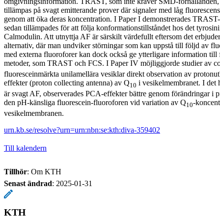
omgivningsinformation. TRAST, som inte kräver SMD-förhållanden, ger
tillämpas på svagt emitterande prover där signaler med låg fluorescen
genom att öka deras koncentration. I Paper I demonstrerades TRAST-m
sedan tillämpades för att följa konformationstillståndet hos det tyrosin
Calmodulin. Att utnyttja AF är särskilt värdefullt eftersom det erbjuder
alternativ, där man undviker störningar som kan uppstå till följd av 
med externa fluoroforer kan dock också ge ytterligare information till
metoder, som TRAST och FCS. I Paper IV möjliggjorde studier av 
fluoresceinmärkta unilamellära vesiklar direkt observation av proton
effekter (proton collecting antenna) av Q
i vesikelmembranet. I det 
10
är svagt AF, observerades PCA-effekter bättre genom förändringar i p
den pH-känsliga fluorescein-fluoroforen vid variation av Q
-koncent
10
vesikelmembranen.
urn.kb.se/resolve?urn=urn:nbn:se:kth:diva-359402
Till kalendern
Tillhör
: Om KTH
Senast ändrad
:
2025-01-31
KTH