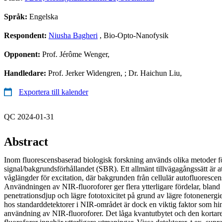
Språk:
Engelska
Respondent:
Niusha Bagheri
, Bio-Opto-Nanofysik
Opponent:
Prof. Jérôme Wenger,
Handledare:
Prof. Jerker Widengren, ; Dr. Haichun Liu,
Exportera till kalender
QC 2024-01-31
Abstract
Inom fluorescensbaserad biologisk forskning används olika metoder för
signal/bakgrundsförhållandet (SBR). Ett allmänt tillvägagångssätt är at
våglängder för excitation, där bakgrunden från cellulär autofluoresce
Användningen av NIR-fluoroforer ger flera ytterligare fördelar, bland
penetrationsdjup och lägre fototoxicitet på grund av lägre fotonenergi
hos standarddetektorer i NIR-området är dock en viktig faktor som hi
användning av NIR-fluoroforer. Det låga kvantutbytet och den kortar