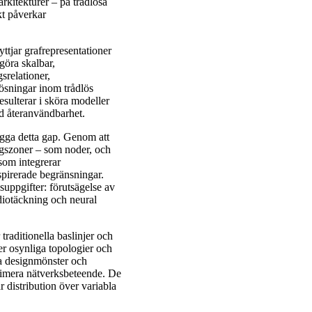
rkitekturer – på trådlösa
kt påverkar
ttjar grafrepresentationer
göra skalbar,
srelationer,
lösningar inom trådlös
resulterar i sköra modeller
d återanvändbarhet.
ygga detta gap. Genom att
ngszoner – som noder, och
 som integrerar
irerade begränsningar.
suppgifter: förutsägelse av
adiotäckning och neural
traditionella baslinjer och
r osynliga topologier och
ka designmönster och
optimera nätverksbeteende. De
distribution över variabla