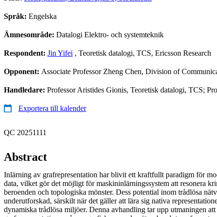
Språk:
Engelska
Ämnesområde:
Datalogi Elektro- och systemteknik
Respondent:
Jin Yifei
, Teoretisk datalogi, TCS, Ericsson Research
Opponent:
Associate Professor Zheng Chen, Division of Communicat
Handledare:
Professor Aristides Gionis, Teoretisk datalogi, TCS; P
Exportera till kalender
QC 20251111
Abstract
Inlärning av grafrepresentation har blivit ett kraftfullt paradigm för m
data, vilket gör det möjligt för maskininlärningssystem att resonera kri
beroenden och topologiska mönster. Dess potential inom trådlösa nätv
underutforskad, särskilt när det gäller att lära sig nativa representati
dynamiska trådlösa miljöer. Denna avhandling tar upp utmaningen att 