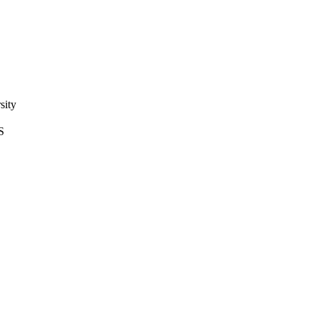
sity
S