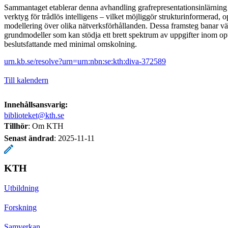
Sammantaget etablerar denna avhandling grafrepresentationsinlärnin
verktyg för trådlös intelligens – vilket möjliggör strukturinformerad, 
modellering över olika nätverksförhållanden. Dessa framsteg banar väg
grundmodeller som kan stödja ett brett spektrum av uppgifter inom o
beslutsfattande med minimal omskolning.
urn.kb.se/resolve?urn=urn:nbn:se:kth:diva-372589
Till kalendern
Innehållsansvarig:
biblioteket@kth.se
Tillhör
: Om KTH
Senast ändrad
:
2025-11-11
KTH
Utbildning
Forskning
Samverkan