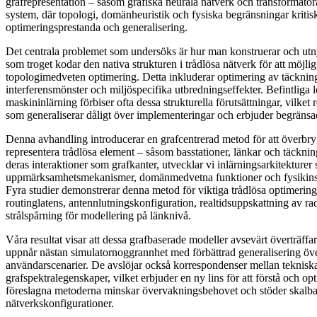
grafrepresentation – såsom grafiska neurala nätverk och transformatora
system, där topologi, domänheuristik och fysiska begränsningar kritis
optimeringsprestanda och generalisering.
Det centrala problemet som undersöks är hur man konstruerar och utny
som troget kodar den nativa strukturen i trådlösa nätverk för att möjlig
topologimedveten optimering. Detta inkluderar optimering av täckning
interferensmönster och miljöspecifika utbredningseffekter. Befintliga 
maskininlärning förbiser ofta dessa strukturella förutsättningar, vilket 
som generaliserar dåligt över implementeringar och erbjuder begränsa
Denna avhandling introducerar en grafcentrerad metod för att överbr
representera trådlösa element – såsom basstationer, länkar och täckni
deras interaktioner som grafkanter, utvecklar vi inlärningsarkitekturer
uppmärksamhetsmekanismer, domänmedvetna funktioner och fysikinsp
Fyra studier demonstrerar denna metod för viktiga trådlösa optimering
routinglatens, antennlutningskonfiguration, realtidsuppskattning av r
strålspårning för modellering på länknivå.
Våra resultat visar att dessa grafbaserade modeller avsevärt överträffar 
uppnår nästan simulatornoggrannhet med förbättrad generalisering öve
användarscenarier. De avslöjar också korrespondenser mellan teknis
grafspektralegenskaper, vilket erbjuder en ny lins för att förstå och 
föreslagna metoderna minskar övervakningsbehovet och stöder skalbar 
nätverkskonfigurationer.