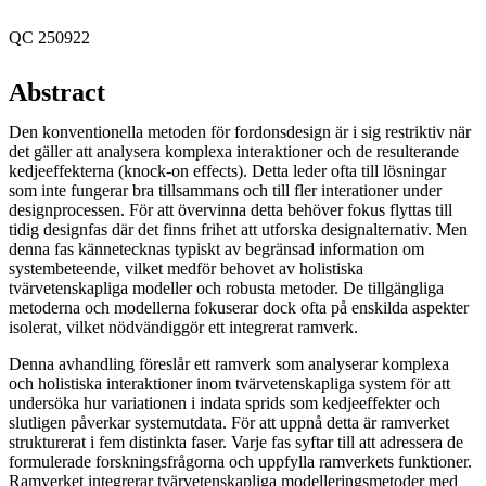
QC 250922
Abstract
Den konventionella metoden för fordonsdesign är i sig restriktiv när
det gäller att analysera komplexa interaktioner och de resulterande
kedjeeffekterna (knock-on effects). Detta leder ofta till lösningar
som inte fungerar bra tillsammans och till fler interationer under
designprocessen. För att övervinna detta behöver fokus flyttas till
tidig designfas där det finns frihet att utforska designalternativ. Men
denna fas kännetecknas typiskt av begränsad information om
systembeteende, vilket medför behovet av holistiska
tvärvetenskapliga modeller och robusta metoder. De tillgängliga
metoderna och modellerna fokuserar dock ofta på enskilda aspekter
isolerat, vilket nödvändiggör ett integrerat ramverk.
Denna avhandling föreslår ett ramverk som analyserar komplexa
och holistiska interaktioner inom tvärvetenskapliga system för att
undersöka hur variationen i indata sprids som kedjeeffekter och
slutligen påverkar systemutdata. För att uppnå detta är ramverket
strukturerat i fem distinkta faser. Varje fas syftar till att adressera de
formulerade forskningsfrågorna och uppfylla ramverkets funktioner.
Ramverket integrerar tvärvetenskapliga modelleringsmetoder med