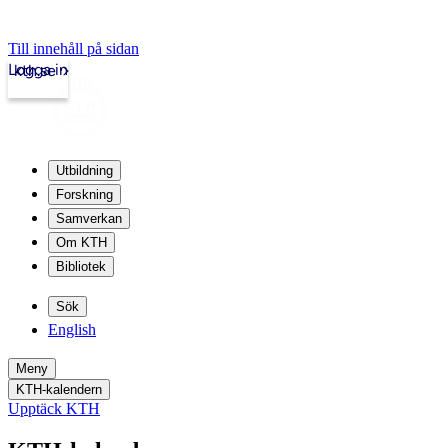
Till innehåll på sidan
Logga in
kth.se
Utbildning
Forskning
Samverkan
Om KTH
Bibliotek
Sök
English
Meny
KTH-kalendern
Upptäck KTH