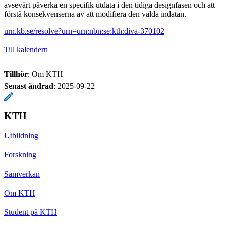
avsevärt påverka en specifik utdata i den tidiga designfasen och att
förstå konsekvenserna av att modifiera den valda indatan.
urn.kb.se/resolve?urn=urn:nbn:se:kth:diva-370102
Till kalendern
Tillhör
: Om KTH
Senast ändrad
:
2025-09-22
KTH
Utbildning
Forskning
Samverkan
Om KTH
Student på KTH