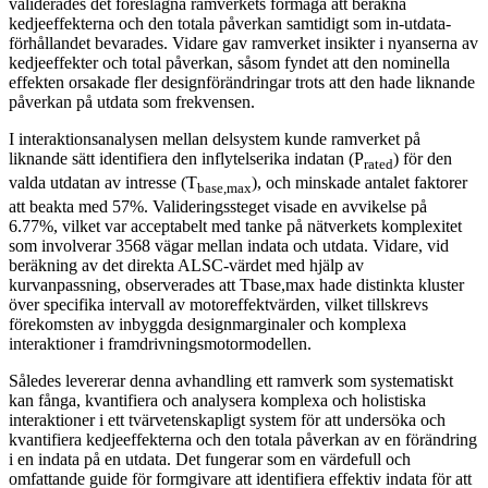
validerades det föreslagna ramverkets förmåga att beräkna
kedjeeffekterna och den totala påverkan samtidigt som in-utdata-
förhållandet bevarades. Vidare gav ramverket insikter i nyanserna av
kedjeeffekter och total påverkan, såsom fyndet att den nominella
effekten orsakade fler designförändringar trots att den hade liknande
påverkan på utdata som frekvensen.
I interaktionsanalysen mellan delsystem kunde ramverket på
liknande sätt identifiera den inflytelserika indatan (P
) för den
rated
valda utdatan av intresse (T
), och minskade antalet faktorer
base,max
att beakta med 57%. Valideringssteget visade en avvikelse på
6.77%, vilket var acceptabelt med tanke på nätverkets komplexitet
som involverar 3568 vägar mellan indata och utdata. Vidare, vid
beräkning av det direkta ALSC-värdet med hjälp av
kurvanpassning, observerades att Tbase,max hade distinkta kluster
över specifika intervall av motoreffektvärden, vilket tillskrevs
förekomsten av inbyggda designmarginaler och komplexa
interaktioner i framdrivningsmotormodellen.
Således levererar denna avhandling ett ramverk som systematiskt
kan fånga, kvantifiera och analysera komplexa och holistiska
interaktioner i ett tvärvetenskapligt system för att undersöka och
kvantifiera kedjeeffekterna och den totala påverkan av en förändring
i en indata på en utdata. Det fungerar som en värdefull och
omfattande guide för formgivare att identifiera effektiv indata för att