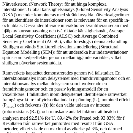
Nätverksteori (Network Theory) för att fånga komplexa
interaktioner. Global känslighetsanalys (Global Sensitivity Analysis
(GSA)) metoder kombineras med skräddarsydda nätverksalgoritmer
för att identifiera de interaktioner som är relevanta för en specifik in-
och utdata. Dessa identifierade interaktioner kvantifieras sedan med
hjälp av kurvanpassning och två riktade känslighetsmått, Average
Local Sensitivity Coefficient (ALSC) och Average Combined
Sensitivity Coefficient (ACSC), vilka föreslogs i denna avhandling.
Slutligen används Strukturell ekvationsmodellering (Structural
Equation Modelling (SEM)) för att undersöka hur indatavariationer
sprids som kedjeeffekter genom mellanliggande variabler, vilket
slutligen påverkar systemutdata.
Ramverkets kapacitet demonstrerades genom två fallstudier. En
interaktionsanalys inom delsystemet med framdrivningsmotor och en
interaktionsanalys mellan delsystem som involverade en
framdrivningsmotor och en passiv kylningsmodell för en
växelriktare. I fallstudien inom delsystemet identifierade ramverket
framgångsrikt tre inflytelserika indata (spänning (U), nominell effekt
(P
) och frekvens (f)) för den valda utdatan av intresse
rated
(rotorresistans (R
')), och minskade antalet faktorer att beakta i
r
analysen med 92.51% för U, 89.42% för Prated och 93.83% för f.
Resultaten från ramverket jämfördes med resultat från GSA-
metoder, vilket visade en maximal avvikelse på 3%, och därmed