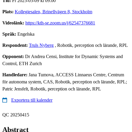
Tid:
Fr 2025-05-09 kl 09.00
Plats:
Kollegiesalen, Brinellvägen 8, Stockholm
Videolänk:
https://kth-se.zoom.us/j/62547376681
Språk:
Engelska
Respondent:
Truls Nyberg
, Robotik, perception och lärande, RPL
Opponent:
Dr Andrea Censi, Institute for Dynamic Systems and
Control, ETH Zurich
Handledare:
Jana Tumova, ACCESS Linnaeus Centre, Centrum
för autonoma system, CAS, Robotik, perception och lärande, RPL;
Patric Jensfelt, Robotik, perception och lärande, RPL
Exportera till kalender
QC 20250415
Abstract