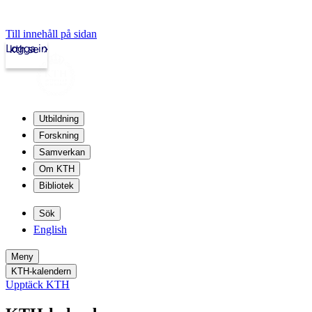
Till innehåll på sidan
Logga in
kth.se
Utbildning
Forskning
Samverkan
Om KTH
Bibliotek
Sök
English
Meny
KTH-kalendern
Upptäck KTH