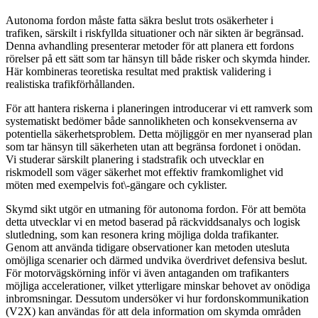
Autonoma fordon måste fatta säkra beslut trots osäkerheter i
trafiken, särskilt i riskfyllda situationer och när sikten är begränsad.
Denna avhandling presenterar metoder för att planera ett fordons
rörelser på ett sätt som tar hänsyn till både risker och skymda hinder.
Här kombineras teoretiska resultat med praktisk validering i
realistiska trafikförhållanden.
För att hantera riskerna i planeringen introducerar vi ett ramverk som
systematiskt bedömer både sannolikheten och konsekvenserna av
potentiella säkerhetsproblem. Detta möjliggör en mer nyanserad plan
som tar hänsyn till säkerheten utan att begränsa fordonet i onödan.
Vi studerar särskilt planering i stadstrafik och utvecklar en
riskmodell som väger säkerhet mot effektiv framkomlighet vid
möten med exempelvis fot\-gängare och cyklister.
Skymd sikt utgör en utmaning för autonoma fordon. För att bemöta
detta utvecklar vi en metod baserad på räckviddsanalys och logisk
slutledning, som kan resonera kring möjliga dolda trafikanter.
Genom att använda tidigare observationer kan metoden utesluta
omöjliga scenarier och därmed undvika överdrivet defensiva beslut.
För motorvägskörning inför vi även antaganden om trafikanters
möjliga accelerationer, vilket ytterligare minskar behovet av onödiga
inbromsningar. Dessutom undersöker vi hur fordonskommunikation
(V2X) kan användas för att dela information om skymda områden