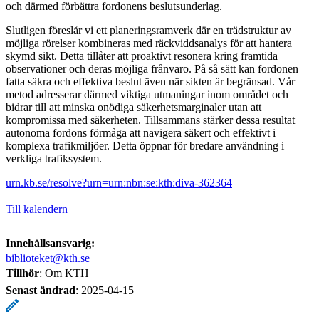
och därmed förbättra fordonens beslutsunderlag.
Slutligen föreslår vi ett planeringsramverk där en trädstruktur av
möjliga rörelser kombineras med räckviddsanalys för att hantera
skymd sikt. Detta tillåter att proaktivt resonera kring framtida
observationer och deras möjliga frånvaro. På så sätt kan fordonen
fatta säkra och effektiva beslut även när sikten är begränsad. Vår
metod adresserar därmed viktiga utmaningar inom området och
bidrar till att minska onödiga säkerhetsmarginaler utan att
kompromissa med säkerheten. Tillsammans stärker dessa resultat
autonoma fordons förmåga att navigera säkert och effektivt i
komplexa trafikmiljöer. Detta öppnar för bredare användning i
verkliga trafiksystem.
urn.kb.se/resolve?urn=urn:nbn:se:kth:diva-362364
Till kalendern
Innehållsansvarig:
biblioteket@kth.se
Tillhör
: Om KTH
Senast ändrad
:
2025-04-15