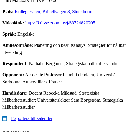
Tid:
Må 2023-11-13 kl 10.00
Plats:
Kollegiesalen, Brinellvägen 8, Stockholm
Videolänk:
https://kth-se.zoom.us/j/68724820205
Språk:
Engelska
Ämnesområde:
Planering och beslutsanalys, Strategier för hållbar
utveckling
Respondent:
Nathalie Bergame
, Strategiska hållbarhetsstudier
Opponent:
Associate Professor Flaminia Paddeu, Université
Sorbonne, Aubervilliers, France
Handledare:
Docent Rebecka Milestad, Strategiska
hållbarhetsstudier; Universitetslektor Sara Borgström, Strategiska
hållbarhetsstudier
Exportera till kalender