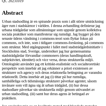
QC 20231019
Abstract
Urban stadsodling är en spirande praxis som i allt större utsträckning
äger rum i stadskärnor i världen. I denna avhandling definierar jag
urbana trädgårdar som allmänningar som uppstår genom kollektiva
sociala praktiker som manifesterar sig rumsligt. Jag bygger på den
senaste tidens vändning i commons-teori som flyttar fokus på
commons, och inte, som i tidigare commons-forskning, på commons
som struktur. Med utgångspunkt i fallet med stadsträdgårdsinitiativ i
Stockholms stad, Sverige, undersöker jag hur gemensamma
stadsträdgårdar förvandlar commoners (deras handlingskraft,
subjektivitet, identitet) och vice versa, deras strukturella miljö.
Ontologiskt använder jag ett kritiskt-realistiskt och socialteoretiskt
perspektiv som innebär att jag erkänner a priori existensen av
strukturer och agency och deras relationella betingning av varandra
relationellt. Detta innebär att jag (i) tittar på hur rumsliga,
samhälleliga och tidsmässiga strukturer påverkar agenter, såsom
invånare som vill ägna sig åt urban trädgård, (ii) hur dessa
stadsodlare påverkar sin strukturella miljö genom utövandet av
urban stadsodling, (iii) samt hur deras agens är betingad av
praktiken.