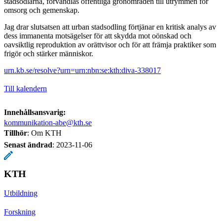
stadsodlarna, förvandlas offentliga grönområden till utrymmen för
omsorg och gemenskap.
Jag drar slutsatsen att urban stadsodling förtjänar en kritisk analys av
dess immanenta motsägelser för att skydda mot oönskad och
oavsiktlig reproduktion av orättvisor och för att främja praktiker som
frigör och stärker människor.
urn.kb.se/resolve?urn=urn:nbn:se:kth:diva-338017
Till kalendern
Innehållsansvarig:
kommunikation-abe@kth.se
Tillhör
: Om KTH
Senast ändrad
:
2023-11-06
KTH
Utbildning
Forskning