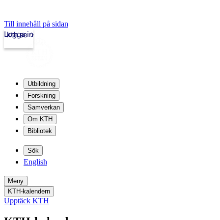
Till innehåll på sidan
Logga in
kth.se
Utbildning
Forskning
Samverkan
Om KTH
Bibliotek
Sök
English
Meny
KTH-kalendern
Upptäck KTH