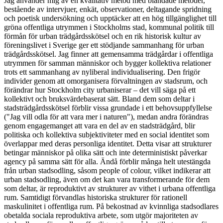
Jag använder mig av en kvalitativ metod med blandade metoder,
bestående av intervjuer, enkät, observationer, deltagande spridning
och poetisk undersökning och upptäcker att en hög tillgänglighet till
gröna offentliga utrymmen i Stockholms stad, kommunal politik till
förmån för urban trädgårdsskötsel och en rik historisk kultur av
föreningslivet i Sverige ger ett stödjande sammanhang för urban
trädgårdsskötsel. Jag finner att gemensamma trädgårdar i offentliga
utrymmen för samman människor och bygger kollektiva relationer
trots ett sammanhang av nyliberal individualisering. Den frigör
individer genom att omorganisera förvaltningen av stadsrum, och
förändrar hur Stockholm city urbaniserar – det vill säga på ett
kollektivt och bruksvärdebaserat sätt. Bland dem som deltar i
stadsträdgårdsskötsel förblir vissa grundade i ett behovsuppfyllelse
("Jag vill odla för att vara mer i naturen"), medan andra förändras
genom engagemanget att vara en del av en stadsträdgård, blir
politiska och kollektiva subjektiviteter med en social identitet som
överlappar med deras personliga identitet. Detta visar att strukturer
betingar människor på olika sätt och inte deterministiskt påverkar
agency på samma sätt för alla. Ändå förblir många helt utestängda
från urban stadsodling, såsom people of colour, vilket indikerar att
urban stadsodling, även om det kan vara transformerande för dem
som deltar, är reproduktivt av strukturer av vithet i urbana offentliga
rum. Samtidigt förvandlas historiska strukturer för rationell
maskulinitet i offentliga rum. På bekostnad av kvinnliga stadsodlares
obetalda sociala reproduktiva arbete, som utgör majoriteten av