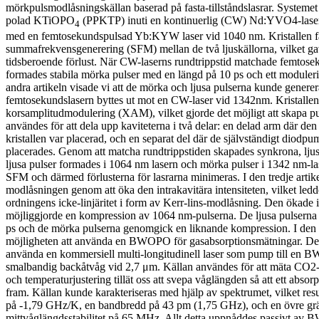
mörkpulsmodlåsningskällan baserad på fasta-tillståndslasrar. Systemet
polad KTiOPO
(PPKTP) inuti en kontinuerlig (CW) Nd:YVO4-laser
4
med en femtosekundspulsad Yb:KYW laser vid 1040 nm. Kristallen 
summafrekvensgenerering (SFM) mellan de två ljuskällorna, vilket ga
tidsberoende förlust. När CW-laserns rundtrippstid matchade femtosek
formades stabila mörka pulser med en längd på 10 ps och ett moduler
andra artikeln visade vi att de mörka och ljusa pulserna kunde genere
femtosekundslasern byttes ut mot en CW-laser vid 1342nm. Kristall
korsamplitudmodulering (XAM), vilket gjorde det möjligt att skapa pu
användes för att dela upp kaviteterna i två delar: en delad arm där den 
kristallen var placerad, och en separat del där de självständigt diodpu
placerades. Genom att matcha rundtrippstiden skapades synkrona, lju
ljusa pulser formades i 1064 nm lasern och mörka pulser i 1342 nm-las
SFM och därmed förlusterna för lasrarna minimeras. I den tredje artik
modlåsningen genom att öka den intrakavitära intensiteten, vilket ledd
ordningens icke-linjäritet i form av Kerr-lins-modlåsning. Den ökade
möjliggjorde en kompression av 1064 nm-pulserna. De ljusa pulserna
ps och de mörka pulserna genomgick en liknande kompression. I den si
möjligheten att använda en BWOPO för gasabsorptionsmätningar. Det
använda en kommersiell multi-longitudinell laser som pump till en 
smalbandig backåtvåg vid 2,7 μm. Källan användes för att mäta CO2-ab
och temperaturjustering tillät oss att svepa våglängden så att ett abso
fram. Källan kunde karakteriseras med hjälp av spektrumet, vilket resul
på -1,79 GHz/K, en bandbredd på 43 pm (1,75 GHz), och en övre grä
mittvåglängdsstabilitet på 65 MHz. Allt detta uppnåddes passivt av