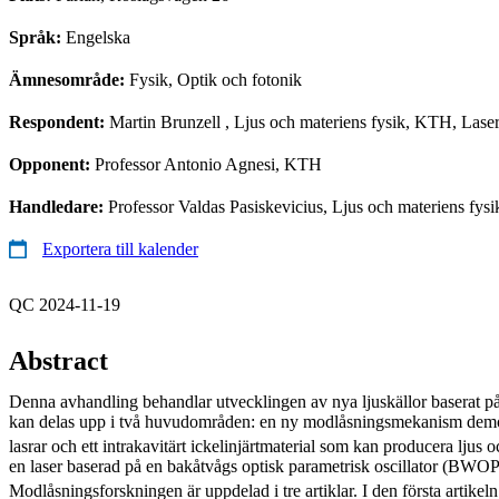
Språk:
Engelska
Ämnesområde:
Fysik, Optik och fotonik
Respondent:
Martin Brunzell
, Ljus och materiens fysik, KTH, Laser
Opponent:
Professor Antonio Agnesi, KTH
Handledare:
Professor Valdas Pasiskevicius, Ljus och materiens fysik
Exportera till kalender
QC 2024-11-19
Abstract
Denna avhandling behandlar utvecklingen av nya ljuskällor baserat på f
kan delas upp i två huvudområden: en ny modlåsningsmekanism de
lasrar och ett intrakavitärt ickelinjärtmaterial som kan producera lju
en laser baserad på en bakåtvågs optisk parametrisk oscillator (BWO
Modlåsningsforskningen är uppdelad i tre artiklar. I den första artikel