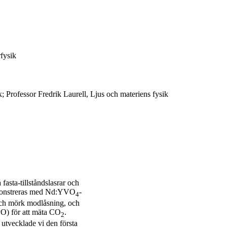
fysik
; Professor Fredrik Laurell, Ljus och materiens fysik
asta-tillståndslasrar och
monstreras med Nd:YVO
-
4
s och mörk modlåsning, och
PO) för att mäta CO
.
2
n utvecklade vi den första