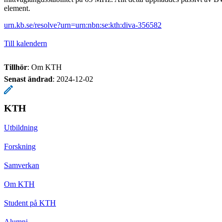
element.
urn.kb.se/resolve?urn=urn:nbn:se:kth:diva-356582
Till kalendern
Tillhör
: Om KTH
Senast ändrad
:
2024-12-02
KTH
Utbildning
Forskning
Samverkan
Om KTH
Student på KTH
Alumni