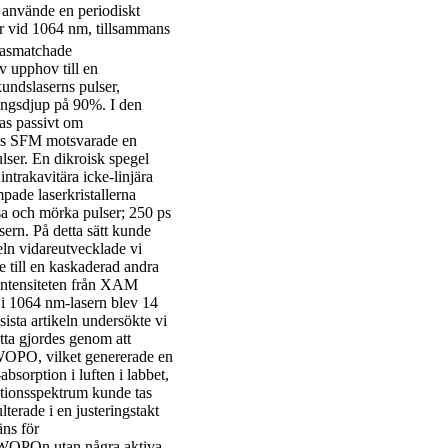
 använde en periodiskt
 vid 1064 nm, tillsammans
fasmatchade
v upphov till en
undslaserns pulser,
ingsdjup på 90%. I den
ras passivt om
ens SFM motsvarade en
lser. En dikroisk spegel
intrakavitära icke-linjära
mpade laserkristallerna
sa och mörka pulser; 250 ps
ern. På detta sätt kunde
eln vidareutvecklade vi
e till en kaskaderad andra
 intensiteten från XAM
 i 1064 nm-lasern blev 14
sta artikeln undersökte vi
ta gjordes genom att
BWOPO, vilket genererade en
sorption i luften i labbet,
rptionsspektrum kunde tas
terade i en justeringstakt
ns för
 BWOPOn utan några aktiva