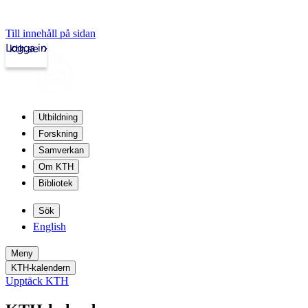
Till innehåll på sidan
Logga in
kth.se
Utbildning
Forskning
Samverkan
Om KTH
Bibliotek
Sök
English
Meny
KTH-kalendern
Upptäck KTH