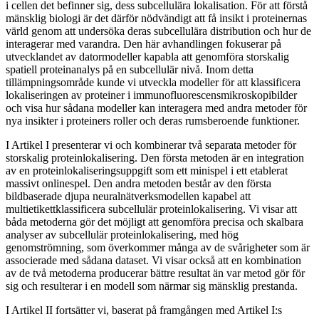
i cellen det befinner sig, dess subcellulära lokalisation. För att förstå
mänsklig biologi är det därför nödvändigt att få insikt i proteinernas
värld genom att undersöka deras subcellulära distribution och hur de
interagerar med varandra. Den här avhandlingen fokuserar på
utvecklandet av datormodeller kapabla att genomföra storskalig
spatiell proteinanalys på en subcellulär nivå. Inom detta
tillämpningsområde kunde vi utveckla modeller för att klassificera
lokaliseringen av proteiner i immunofluorescensmikroskopibilder
och visa hur sådana modeller kan interagera med andra metoder för
nya insikter i proteiners roller och deras rumsberoende funktioner.
I Artikel I presenterar vi och kombinerar två separata metoder för
storskalig proteinlokalisering. Den första metoden är en integration
av en proteinlokaliseringsuppgift som ett minispel i ett etablerat
massivt onlinespel. Den andra metoden består av den första
bildbaserade djupa neuralnätverksmodellen kapabel att
multietikettklassificera subcellulär proteinlokalisering. Vi visar att
båda metoderna gör det möjligt att genomföra precisa och skalbara
analyser av subcellulär proteinlokalisering, med hög
genomströmning, som överkommer många av de svårigheter som är
associerade med sådana dataset. Vi visar också att en kombination
av de två metoderna producerar bättre resultat än var metod gör för
sig och resulterar i en modell som närmar sig mänsklig prestanda.
I Artikel II fortsätter vi, baserat på framgången med Artikel I:s