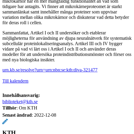
mikrokärnor har en mer mångfaldig funktionalitet än vad som
tidigare har antagits. Vi finner att mikrokärneproteomet är starkt
sammanlänkat samt innehåller många proteiner som uppvisar
variation mellan olika mikrokärnor och diskuterar vad detta betyder
för deras roll i cellen.
Sammanfattat, Artikel I och II undersöker och etablerar
möjligheterna för användning av djupa neuralnätverk för systematisk
subcellulär proteinlokaliseringsanalys. Artikel III och IV bygger
vidare på vad vi lärt oss i Artikel I och II och använder deras
modeller för att undersöka proteindistributionsmönster och förser oss
med nya biologiska insikter.
urn.kb.se/resolve?urn=urn:nbn:se:kth:diva-321477
Till kalendern
Innehållsansvarig:
biblioteket@kth.se
Tillhör
: Om KTH
Senast ändrad
:
2022-12-08
KTH