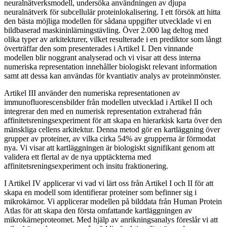
neuralnätverksmodell, undersöka användningen av djupa
neuralnätverk för subcellulär proteinlokalisering. I ett försök att hitta
den bästa möjliga modellen för sådana uppgifter utvecklade vi en
bildbaserad maskininlärningstävling. Över 2.000 lag deltog med
olika typer av arkitekturer, vilket resulterade i en prediktor som långt
överträffar den som presenterades i Artikel I. Den vinnande
modellen blir noggrant analyserad och vi visar att dess interna
numeriska representation innehåller biologiskt relevant information
samt att dessa kan användas för kvantiativ analys av proteinmönster.
Artikel III använder den numeriska representationen av
immunofluorescensbilder från modellen utvecklad i Artikel II och
integrerar den med en numerisk representation extraherad från
affinitetsreningsexperiment för att skapa en hierarkisk karta över den
mänskliga cellens arkitektur. Denna metod gör en kartläggning över
grupper av proteiner, av vilka cirka 54% av grupperna är förmodat
nya. Vi visar att kartläggningen är biologiskt signifikant genom att
validera ett flertal av de nya upptäckterna med
affinitetsreningsexperiment och insitu fraktionering.
I Artikel IV applicerar vi vad vi lärt oss från Artikel I och II för att
skapa en modell som identifierar proteiner som befinner sig i
mikrokärnor. Vi applicerar modellen på bilddata från Human Protein
Atlas för att skapa den första omfattande kartläggningen av
mikrokärneproteomet. Med hjälp av anrikningsanalys föreslår vi att