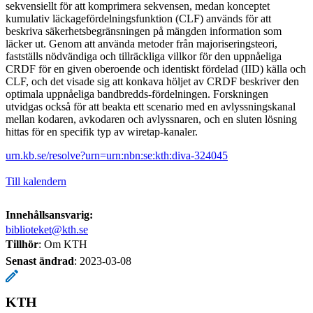
sekvensiellt för att komprimera sekvensen, medan konceptet
kumulativ läckagefördelningsfunktion (CLF) används för att
beskriva säkerhetsbegränsningen på mängden information som
läcker ut. Genom att använda metoder från majoriseringsteori,
fastställs nödvändiga och tillräckliga villkor för den uppnåeliga
CRDF för en given oberoende och identiskt fördelad (IID) källa och
CLF, och det visade sig att konkava höljet av CRDF beskriver den
optimala uppnåeliga bandbredds-fördelningen. Forskningen
utvidgas också för att beakta ett scenario med en avlyssningskanal
mellan kodaren, avkodaren och avlyssnaren, och en sluten lösning
hittas för en specifik typ av wiretap-kanaler.
urn.kb.se/resolve?urn=urn:nbn:se:kth:diva-324045
Till kalendern
Innehållsansvarig:
biblioteket@kth.se
Tillhör
: Om KTH
Senast ändrad
:
2023-03-08
KTH