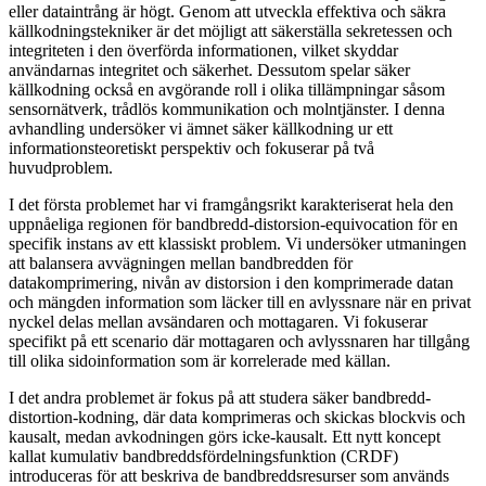
eller dataintrång är högt. Genom att utveckla effektiva och säkra
källkodningstekniker är det möjligt att säkerställa sekretessen och
integriteten i den överförda informationen, vilket skyddar
användarnas integritet och säkerhet. Dessutom spelar säker
källkodning också en avgörande roll i olika tillämpningar såsom
sensornätverk, trådlös kommunikation och molntjänster. I denna
avhandling undersöker vi ämnet säker källkodning ur ett
informationsteoretiskt perspektiv och fokuserar på två
huvudproblem.
I det första problemet har vi framgångsrikt karakteriserat hela den
uppnåeliga regionen för bandbredd-distorsion-equivocation för en
specifik instans av ett klassiskt problem. Vi undersöker utmaningen
att balansera avvägningen mellan bandbredden för
datakomprimering, nivån av distorsion i den komprimerade datan
och mängden information som läcker till en avlyssnare när en privat
nyckel delas mellan avsändaren och mottagaren. Vi fokuserar
specifikt på ett scenario där mottagaren och avlyssnaren har tillgång
till olika sidoinformation som är korrelerade med källan.
I det andra problemet är fokus på att studera säker bandbredd-
distortion-kodning, där data komprimeras och skickas blockvis och
kausalt, medan avkodningen görs icke-kausalt. Ett nytt koncept
kallat kumulativ bandbreddsfördelningsfunktion (CRDF)
introduceras för att beskriva de bandbreddsresurser som används