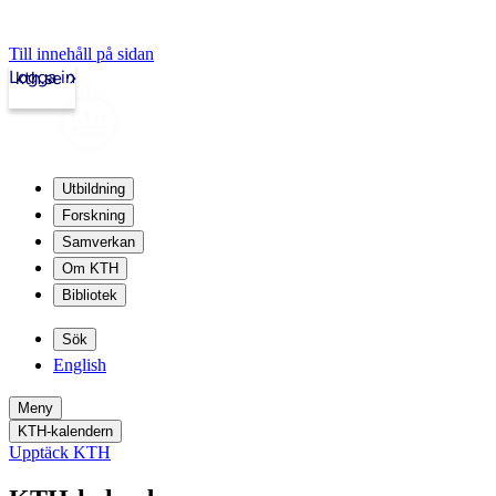
Till innehåll på sidan
Logga in
kth.se
Utbildning
Forskning
Samverkan
Om KTH
Bibliotek
Sök
English
Meny
KTH-kalendern
Upptäck KTH