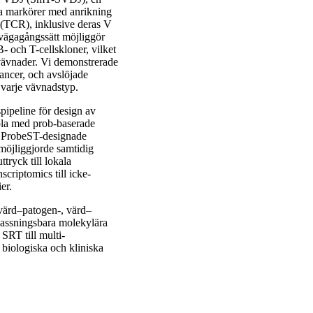
a markörer med anrikning
 (TCR), inklusive deras V
llvägagångssätt möjliggör
 och T-cellskloner, vilket
vävnader. Vi demonstrerade
ancer, och avslöjade
 varje vävnadstyp.
ipeline för design av
bla med prob-baserade
d ProbeST-designade
öjliggjorde samtidig
tryck till lokala
criptomics till icke-
er.
 värd–patogen-, värd–
passningsbara molekylära
SRT till multi-
biologiska och kliniska