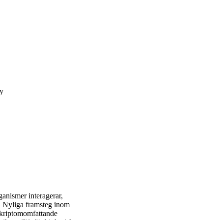
ty
ganismer interagerar,
. Nyliga framsteg inom
nskriptomomfattande