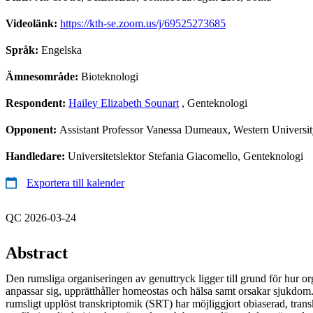
Videolänk:
https://kth-se.zoom.us/j/69525273685
Språk:
Engelska
Ämnesområde:
Bioteknologi
Respondent:
Hailey Elizabeth Sounart
, Genteknologi
Opponent:
Assistant Professor Vanessa Dumeaux, Western Universi
Handledare:
Universitetslektor Stefania Giacomello, Genteknologi
Exportera till kalender
QC 2026-03-24
Abstract
Den rumsliga organiseringen av genuttryck ligger till grund för hur or
anpassar sig, upprätthåller homeostas och hälsa samt orsakar sjukdom
rumsligt upplöst transkriptomik (SRT) har möjliggjort obiaserad, tra