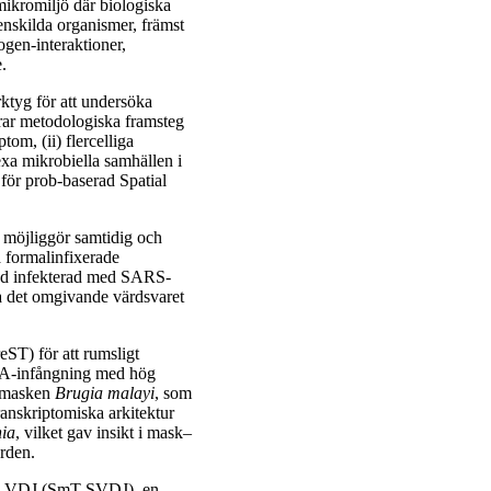
mikromiljö där biologiska
enskilda organismer, främst
gen-interaktioner,
.
ktyg för att undersöka
erar metodologiska framsteg
om, (ii) flercelliga
xa mikrobiella samhällen i
 för prob-baserad Spatial
 möjliggör samtidig och
a formalinfixerade
ad infekterad med SARS-
ra det omgivande värdsvaret
eST) för att rumsligt
RNA-infångning med hög
iemasken
Brugia malayi
, som
ranskriptomiska arkitektur
ia
, vilket gav insikt i mask–
rden.
ial VDJ (SmT-SVDJ), en