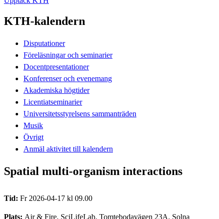
Upptäck KTH
KTH-kalendern
Disputationer
Föreläsningar och seminarier
Docentpresentationer
Konferenser och evenemang
Akademiska högtider
Licentiatseminarier
Universitetsstyrelsens sammanträden
Musik
Övrigt
Anmäl aktivitet till kalendern
Spatial multi-organism interactions
Tid:
Fr 2026-04-17 kl 09.00
Plats:
Air & Fire, SciLifeLab, Tomtebodavägen 23A, Solna