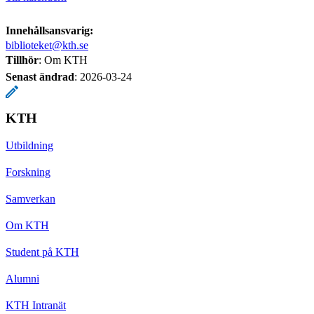
Innehållsansvarig:
biblioteket@kth.se
Tillhör
: Om KTH
Senast ändrad
:
2026-03-24
KTH
Utbildning
Forskning
Samverkan
Om KTH
Student på KTH
Alumni
KTH Intranät