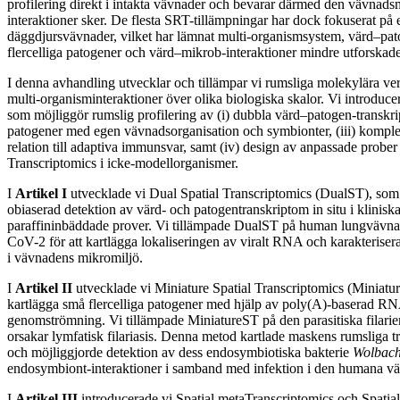
profilering direkt i intakta vävnader och bevarar därmed den vävnads
interaktioner sker. De flesta SRT-tillämpningar har dock fokuserat på 
däggdjursvävnader, vilket har lämnat multi-organismsystem, värd–pato
flercelliga patogener och värd–mikrob-interaktioner mindre utforskade
I denna avhandling utvecklar och tillämpar vi rumsliga molekylära ver
multi-organisminteraktioner över olika biologiska skalor. Vi introduc
som möjliggör rumslig profilering av (i) dubbla värd–patogen-transkript
patogener med egen vävnadsorganisation och symbionter, (iii) komple
relation till adaptiva immunsvar, samt (iv) design av anpassade prober
Transcriptomics i icke-modellorganismer.
I
Artikel I
utvecklade vi Dual Spatial Transcriptomics (DualST), som
obiaserad detektion av värd- och patogentranskriptom in situ i klinisk
paraffininbäddade prover. Vi tillämpade DualST på human lungvävn
CoV-2 för att kartlägga lokaliseringen av viralt RNA och karakterise
i vävnadens mikromiljö.
I
Artikel II
utvecklade vi Miniature Spatial Transcriptomics (Miniatur
kartlägga små flercelliga patogener med hjälp av poly(A)-baserad 
genomströmning. Vi tillämpade MiniatureST på den parasitiska filar
orsakar lymfatisk filariasis. Denna metod kartlade maskens rumsliga t
och möjliggjorde detektion av dess endosymbiotiska bakterie
Wolbach
endosymbiont-interaktioner i samband med infektion i den humana vä
I
Artikel III
introducerade vi Spatial metaTranscriptomics och Spat