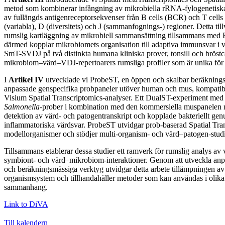
metod som kombinerar infångning av mikrobiella rRNA-fylogenetisk
av fullängds antigenreceptorsekvenser från B cells (BCR) och T cells
(variabla), D (diversitets) och J (sammanfognings-) regioner. Detta ti
rumslig kartläggning av mikrobiell sammansättning tillsammans med B-
därmed kopplar mikrobiomets organisation till adaptiva immunsvar i 
SmT-SVDJ på två distinkta humana kliniska prover, tonsill och bröstc
mikrobiom–värd–VDJ-repertoarers rumsliga profiler som är unika för
I
Artikel IV
utvecklade vi ProbeST, en öppen och skalbar beräkningsp
anpassade genspecifika probpaneler utöver human och mus, kompati
Visium Spatial Transcriptomics-analyser. Ett DualST-experiment me
Salmonella
-prober i kombination med den kommersiella muspanelen m
detektion av värd- och patogentranskript och kopplade bakteriellt genut
inflammatoriska värdsvar. ProbeST utvidgar prob-baserad Spatial Trans
modellorganismer och stödjer multi-organism- och värd–patogen-studi
Tillsammans etablerar dessa studier ett ramverk för rumslig analys av
symbiont- och värd–mikrobiom-interaktioner. Genom att utveckla an
och beräkningsmässiga verktyg utvidgar detta arbete tillämpningen av 
organismsystem och tillhandahåller metoder som kan användas i olika 
sammanhang.
Link to DiVA
Till kalendern