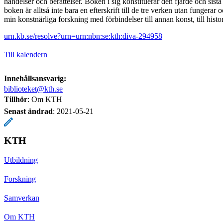
händelser och berättelser. Boken i sig konstituerar den fjärde och sista
boken är alltså inte bara en efterskrift till de tre verken utan fungerar 
min konstnärliga forskning med förbindelser till annan konst, till histo
urn.kb.se/resolve?urn=urn:nbn:se:kth:diva-294958
Till kalendern
Innehållsansvarig:
biblioteket@kth.se
Tillhör
: Om KTH
Senast ändrad
:
2021-05-21
KTH
Utbildning
Forskning
Samverkan
Om KTH