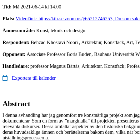
Tid:
Må 2021-06-14 kl 14.00
Plats:
Videolänk: https://kth-se.zoom.us/j/65212746253, Du som sakna
Ämnesområde:
Konst, teknik och design
Respondent:
Behzad Khosravi Noori
, Arkitektur, Konstfack, Art, 
Opponent:
Associate Professor Boris Buden, Bauhaus Universität 
Handledare:
professor Magnus Bärtås, Arkitektur, Konstfack; Profes
Exportera till kalender
Abstract
I denna avhandling har jag genomfört tre konstnärliga projekt som jag 
dokumenterar. Som en form av ”marginalia” till projekten presenteras 
relevanta diskurser. Dessa omfattar aspekter av den historiska bakgrund
deras huvudsakliga ämnen och berättelserna bakom dem, vilka når bor
utställningsprocesserna.