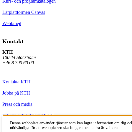
Kurs- och programkatalogen
Lärplattformen Canvas
Webbmejl
Kontakt
KTH
100 44 Stockholm
+46 8 790 60 00
Kontakta KTH
Jobba på KTH
Press och media
Faktura och betalning KTH
Denna webbplats använder tjänster som kan lagra information om dig och
Om KTH:s webbplatser
nödvändiga för att webbplatsen ska fungera och andra är valbara.