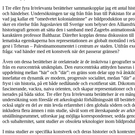
I Tre eller fyra Ir/relevanta berättelser sammankopplar jag ett antal hist
och händelser. Undersökningen tar sig från från Iran till Pakistan för a
vad jag kallar ett ”omedvetet kolonialminne” av bildproduktion ur pro
sker en rörelse från Jugoslavien till Sverige som belyser den Alliansfr
historiografi genom att sätta den i samband med Zagrebs animations
karaktären professor Balthazar. Därefter kopplas denna diskussion til
lematiska egenskaperna hos representationen av globalt motstånd i relat
gest i Teheran – Palestinamonumentet i centrum av staden. Utifrån exem
fråga: vad händer med ett konstverk när det passerar gränsen?
Även om dessa berättelser är orelaterade är de inskrivna i geografier 
från en eurocentrisk utsiktsplats. Den eurocentriska attityden baseras i
uppdelning mellan ”här” och ”där”: en gräns som delar upp två åtskil
innefattar en dynamik av modern, progressiv socialitet, medan ”där” a
fryst i sin historia, på ett både nedlåtande och exotifierat sätt. Dikot
fascinerande, vackra, naiva orienten, och skapar representationer och
iserades på båda sidor. Tre eller fyra Ir/relevanta berättelser är en mån
undersökning som föreslår ett arkeologiskt förhållningssätt till berät
också utgör en del av min levda erfarenhet i den globala södern och 
inkludera flera ämnen i min studie, såväl som ett återskapande av arki
utställningsrummet, utforskar jag möjliga korrespondenser, sedda gen
och subalternitet, samt studier av obsoleta teknologier inom bildprodu
I mina studier av specifika konstverk och deras historier och kontexter s