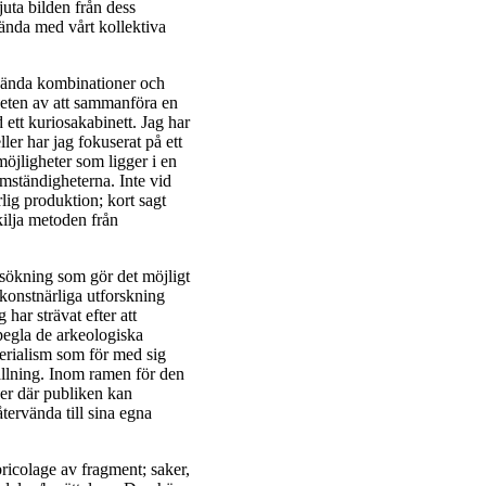
juta bilden från dess
hända med vårt kollektiva
använda kombinationer och
heten av att sammanföra en
d ett kuriosakabinett. Jag har
ller har jag fokuserat på ett
 möjligheter som ligger i en
mständigheterna. Inte vid
ärlig produktion; kort sagt
kilja metoden från
sökning som gör det möjligt
n konstnärliga utforskning
ar strävat efter att
 spegla de arkeologiska
erialism som för med sig
tällning. Inom ramen för den
ner där publiken kan
tervända till sina egna
ricolage av fragment; saker,