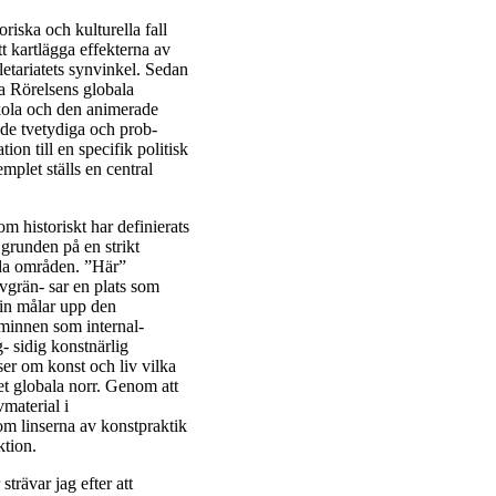
oriska och kulturella fall
tt kartlägga effekterna av
letariatets synvinkel. Sedan
ia Rörelsens globala
skola och den animerade
l de tvetydiga och prob-
ion till en specifik politisk
plet ställs en central
som historiskt har definierats
 grunden på en strikt
da områden. ”Här”
vgrän- sar en plats som
omin målar upp den
 minnen som internal-
g- sidig konstnärlig
telser om konst och liv vilka
det globala norr. Genom att
vmaterial i
om linserna av konstpraktik
ktion.
trävar jag efter att