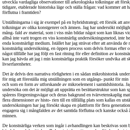
utveckla vardagliga observationer till arkeologiska tolkningar att försk
tidigare, etablerade historiska läge och ställa frågan: vad kommer att 
förflutna i framtiden?
Utställningarna i sig är exempel på en hybridstrategi; ett försök att 
tolkningar av olika konstgenrer och ämnen. Jag har undersökt möjlig
mång- fald av material, som i viss mån bildar något som kan liknas vi
alltså inte varit trogen en viss konstnärlig undersökningsmetod, inte he
enda konstnärligt medium. Istället har jag strävat efter att använda de
konstnärlig undersökning, en öppen process som delvis formas efter o
något tillfälle har jag följt en fast ritning för eller definition av konstn
kan jag hävda att jag i min konstnärliga praktik försöker undvika att s
livserfarenheter.
Det är delvis den narrativa rörligheten i en sådan mikrohistorisk under
för mig att föreställa mig utställningen som en utgångs- punkt för mi
och som en form av utforskande av mikroelement i samtidshistoria. Jag h
undersöka om det är möjligt att upprätta en berättarstruktur som kan
spårens förgreningsvägar och deras bakgrund en tvärvetenskaplig mat
flera dimensioner av histo- rien till en tillfällig plats som kallas en uts
undersökningen har jag försökt skapa en plattform för flera generatio
engagera sig i mångfalden av det samtida förflutna och kanske också å
minnen.
De konstnärliga verken som ingår i avhandlingen kan beskrivas som b