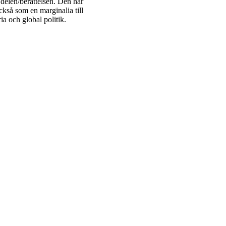
 delen/berättelsen. Den här
också som en marginalia till
ria och global politik.