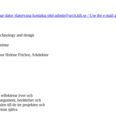
r dator /datorvana kontakta phd-admin@arch.kth.se / Use the e-mail ad
Technology and design
Weimar
sor Helene Frichot, Arkitektur
reflekterar över och
argument, berättelser och
en till de tre projekten och
tom själva