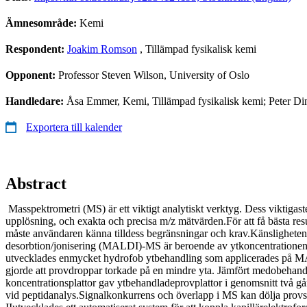
Ämnesområde:
Kemi
Respondent:
Joakim Romson
, Tillämpad fysikalisk kemi
Opponent:
Professor Steven Wilson, University of Oslo
Handledare:
Åsa Emmer, Kemi, Tillämpad fysikalisk kemi; Peter Di
Exportera till kalender
Abstract
Masspektrometri (MS) är ett viktigt analytiskt verktyg. Dess viktigaste
upplösning, och exakta och precisa m/z mätvärden.För att få bästa resul
måste användaren känna tilldess begränsningar och krav.Känsligheten f
desorbtion/jonisering (MALDI)-MS är beroende av ytkoncentrationen 
utvecklades enmycket hydrofob ytbehandling som applicerades på M
gjorde att provdroppar torkade på en mindre yta. Jämfört medobehan
koncentrationsplattor gav ytbehandladeprovplattor i genomsnitt två gån
vid peptidanalys.Signalkonkurrens och överlapp i MS kan dölja provsi