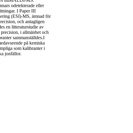
fores tillMALDI-MS.
nnars odetekterade eller
ningar. I Paper III
isering (ESI)-MS, ämnad för
precision, och antagligen
s en litteraturstudie av
precision, i allmänhet och
branter sammanställdes.I
 medavseende på kemiska
ämpliga som kalibranter i
ka jonfällor.