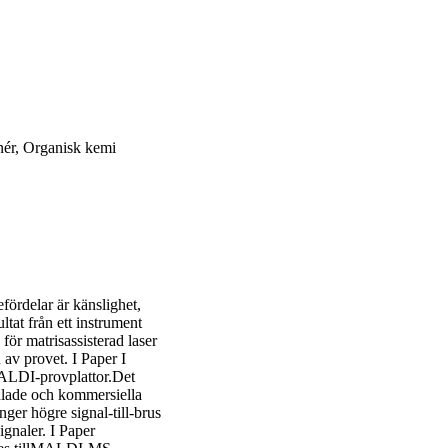
nér, Organisk kemi
fördelar är känslighet,
tat från ett instrument
ör matrisassisterad laser
av provet. I Paper I
ALDI-provplattor.Det
dlade och kommersiella
ger högre signal-till-brus
gnaler. I Paper