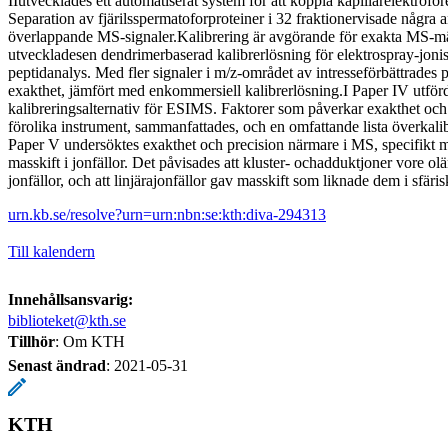
IIutvecklades ett automatiserat system för att koppla kapillärelektro
Separation av fjärilsspermatoforproteiner i 32 fraktionervisade några a
överlappande MS-signaler.Kalibrering är avgörande för exakta MS-mät
utveckladesen dendrimerbaserad kalibrerlösning för elektrospray-jon
peptidanalys. Med fler signaler i m/z-området av intresseförbättrades 
exakthet, jämfört med enkommersiell kalibrerlösning.I Paper IV utförde
kalibreringsalternativ för ESIMS. Faktorer som påverkar exakthet och 
förolika instrument, sammanfattades, och en omfattande lista överkali
Paper V undersöktes exakthet och precision närmare i MS, specifikt
masskift i jonfällor. Det påvisades att kluster- ochadduktjoner vore ol
jonfällor, och att linjärajonfällor gav masskift som liknade dem i sfäris
urn.kb.se/resolve?urn=urn:nbn:se:kth:diva-294313
Till kalendern
Innehållsansvarig:
biblioteket@kth.se
Tillhör
: Om KTH
Senast ändrad
:
2021-05-31
KTH