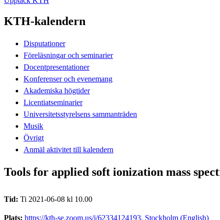
Upptäck KTH
KTH-kalendern
Disputationer
Föreläsningar och seminarier
Docentpresentationer
Konferenser och evenemang
Akademiska högtider
Licentiatseminarier
Universitetsstyrelsens sammanträden
Musik
Övrigt
Anmäl aktivitet till kalendern
Tools for applied soft ionization mass spe
Tid:
Ti 2021-06-08 kl 10.00
Plats:
https://kth-se.zoom.us/j/62334124193, Stockholm (English)