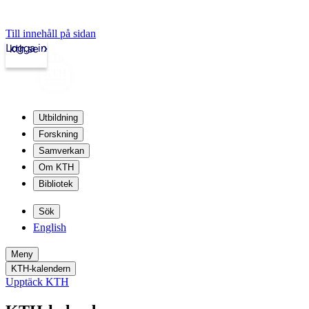
Till innehåll på sidan
Logga in
kth.se
Utbildning
Forskning
Samverkan
Om KTH
Bibliotek
Sök
English
Meny
KTH-kalendern
Upptäck KTH