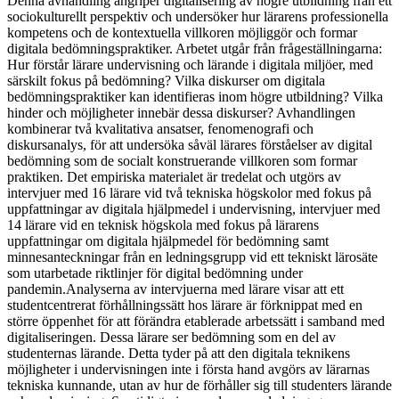
Denna avhandling angriper digitalisering av högre utbildning från ett
sociokulturellt perspektiv och undersöker hur lärarens professionella
kompetens och de kontextuella villkoren möjliggör och formar
digitala bedömningspraktiker. Arbetet utgår från frågeställningarna:
Hur förstår lärare undervisning och lärande i digitala miljöer, med
särskilt fokus på bedömning? Vilka diskurser om digitala
bedömningspraktiker kan identifieras inom högre utbildning? Vilka
hinder och möjligheter innebär dessa diskurser? Avhandlingen
kombinerar två kvalitativa ansatser, fenomenografi och
diskursanalys, för att undersöka såväl lärares förståelser av digital
bedömning som de socialt konstruerande villkoren som formar
praktiken. Det empiriska materialet är tredelat och utgörs av
intervjuer med 16 lärare vid två tekniska högskolor med fokus på
uppfattningar av digitala hjälpmedel i undervisning, intervjuer med
14 lärare vid en teknisk högskola med fokus på lärarens
uppfattningar om digitala hjälpmedel för bedömning samt
minnesanteckningar från en ledningsgrupp vid ett tekniskt lärosäte
som utarbetade riktlinjer för digital bedömning under
pandemin.Analyserna av intervjuerna med lärare visar att ett
studentcentrerat förhållningssätt hos lärare är förknippat med en
större öppenhet för att förändra etablerade arbetssätt i samband med
digitaliseringen. Dessa lärare ser bedömning som en del av
studenternas lärande. Detta tyder på att den digitala teknikens
möjligheter i undervisningen inte i första hand avgörs av lärarnas
tekniska kunnande, utan av hur de förhåller sig till studenters lärande