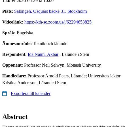
Tid:
Fr 2026-05-29 kl 10.00
Plats:
Salongen, Osquars backe 31, Stockholm
Videolänk:
https://kth-se.zoom.us/j/62294653825
Språk:
Engelska
Ämnesområde:
Teknik och lärande
Respondent:
Ida Naimi-Akbar
, Lärande i Stem
Opponent:
Professor Neil Selwyn, Monash University
Handledare:
Professor Arnold Pears, Lärande; Universitets lektor
Kristina Andersson, Lärande i Stem
Exportera till kalender
Abstract