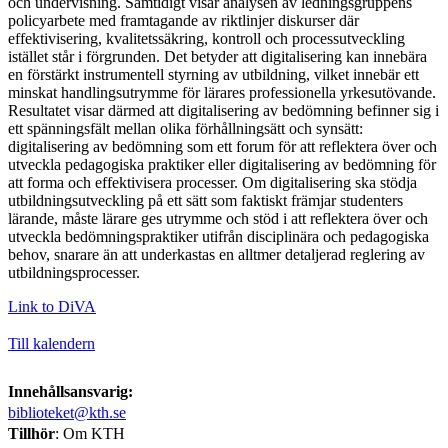
och undervisning. Samtidigt visar analysen av ledningsgruppens
policyarbete med framtagande av riktlinjer diskurser där
effektivisering, kvalitetssäkring, kontroll och processutveckling
istället står i förgrunden. Det betyder att digitalisering kan innebära
en förstärkt instrumentell styrning av utbildning, vilket innebär ett
minskat handlingsutrymme för lärares professionella yrkesutövande.
Resultatet visar därmed att digitalisering av bedömning befinner sig i
ett spänningsfält mellan olika förhållningsätt och synsätt:
digitalisering av bedömning som ett forum för att reflektera över och
utveckla pedagogiska praktiker eller digitalisering av bedömning för
att forma och effektivisera processer. Om digitalisering ska stödja
utbildningsutveckling på ett sätt som faktiskt främjar studenters
lärande, måste lärare ges utrymme och stöd i att reflektera över och
utveckla bedömningspraktiker utifrån disciplinära och pedagogiska
behov, snarare än att underkastas en alltmer detaljerad reglering av
utbildningsprocesser.
Link to DiVA
Till kalendern
Innehållsansvarig:
biblioteket@kth.se
Tillhör
: Om KTH