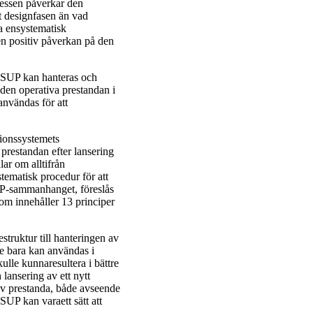
cessen påverkar den
t designfasen än vad
a ensystematisk
en positiv påverkan på den
rPSUP kan hanteras och
 den operativa prestandan i
användas för att
tionssystemets
prestandan efter lansering
ar om alltifrån
stematisk procedur för att
UP-sammanhanget, föreslås
m innehåller 13 principer
truktur till hanteringen av
te bara kan användas i
ulle kunnaresultera i bättre
lansering av ett nytt
v prestanda, både avseende
SUP kan varaett sätt att