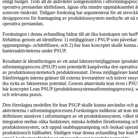
enligt budget. Trots att de aktiviteter somgenomförs i utformningspro
operativa prestandan idriftsfasen, ägnas ofta mindre uppmärksamhet å
somvore önskvärt. Tidigare forskning har argumenterat för att utveckl
designprocess för framtagning av produktionssystem medsyfte att nå 
operativa prestandan.
Forskningen i denna avhandling bidrar till att öka kunskapen om hu
förbättras genom att identifiera: 1) möjliggörare i PSUP som påverkar
upprampnings- ochdriftfasen, och 2) hur lean konceptet skulle kunna 
hanteraaktiviteterna under PSUP.
Resultatet är identifieringen av ett antal faktorer/möjliggörare iproduk
utformningsprocess (PSUP) som potentiellt kanpåverka den operativa 
av produktionssystemetoch produktionsstart. Dessa möjliggörare handl
frånföretagets interna gränser till externa leverantörer och kräver ensy
dra nytta av faktorernas potential. Genom attanvända lean även i PS
här konceptet Lean PSUP (produktionssystemsutformningsprocess), so
och relevanta praxis.
Den föreslagna modellen för lean PSUP skulle kunna användas och ges
aktiviteterna i utformningsprocessen.Forskningen indikerar att lean in
driftsfasen utanäven i utformningen av ett produktionssystem, vilket sk
integration mellan olika funktioner, minska ledtiden förutformning och 
produktionssystem, och uppnå snabbupprampning och önskad operati
produktionoch hållbarhet. Slutligen visar denna avhandling hur lean P