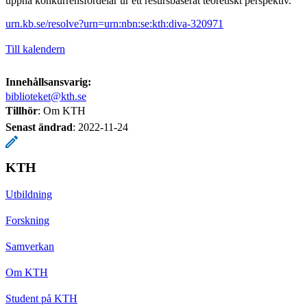
uppnå konkurrensfördelar ur ett resursbaserat teoretiskt perspektiv.
urn.kb.se/resolve?urn=urn:nbn:se:kth:diva-320971
Till kalendern
Innehållsansvarig:
biblioteket@kth.se
Tillhör
: Om KTH
Senast ändrad
:
2022-11-24
KTH
Utbildning
Forskning
Samverkan
Om KTH
Student på KTH