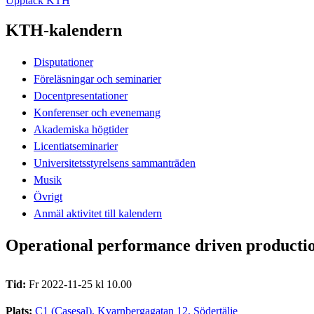
Upptäck KTH
KTH-kalendern
Disputationer
Föreläsningar och seminarier
Docentpresentationer
Konferenser och evenemang
Akademiska högtider
Licentiatseminarier
Universitetsstyrelsens sammanträden
Musik
Övrigt
Anmäl aktivitet till kalendern
Operational performance driven productio
Tid:
Fr 2022-11-25 kl 10.00
Plats:
C1 (Casesal), Kvarnbergagatan 12, Södertälje