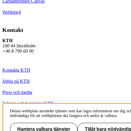
Lärplattformen Canvas
Webbmejl
Kontakt
KTH
100 44 Stockholm
+46 8 790 60 00
Kontakta KTH
Jobba på KTH
Press och media
Faktura och betalning KTH
Denna webbplats använder tjänster som kan lagra information om dig och
Om KTH:s webbplatser
nödvändiga för att webbplatsen ska fungera och andra är valbara.
Tillgänglighetsredogörelse
Hantera valbara tjänster
Tillåt bara nödvändig