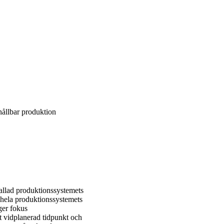
hållbar produktion
allad produktionssystemets
hela produktionssystemets
gger fokus
t vidplanerad tidpunkt och