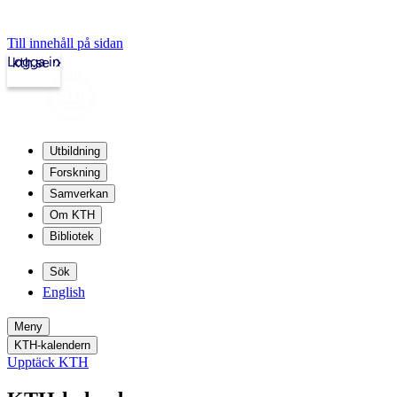
Till innehåll på sidan
Logga in
kth.se
Utbildning
Forskning
Samverkan
Om KTH
Bibliotek
Sök
English
Meny
KTH-kalendern
Upptäck KTH