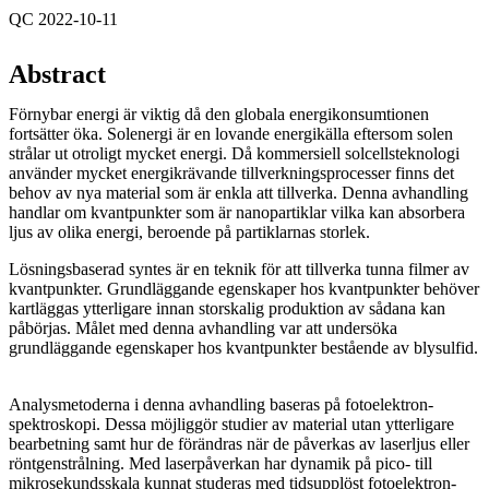
QC 2022-10-11
Abstract
Förnybar energi är viktig då den globala energikonsumtionen
fortsätter öka. Solenergi är en lovande energikälla eftersom solen
strålar ut otroligt mycket energi. Då kommersiell solcellsteknologi
använder mycket energikrävande tillverkningsprocesser finns det
behov av nya material som är enkla att tillverka. Denna avhandling
handlar om kvantpunkter som är nanopartiklar vilka kan absorbera
ljus av olika energi, beroende på partiklarnas storlek.
Lösningsbaserad syntes är en teknik för att tillverka tunna filmer av
kvantpunkter. Grundläggande egenskaper hos kvantpunkter behöver
kartläggas ytterligare innan storskalig produktion av sådana kan
påbörjas. Målet med denna avhandling var att undersöka
grundläggande egenskaper hos kvantpunkter bestående av blysulfid.
Analysmetoderna i denna avhandling baseras på fotoelektron-
spektroskopi. Dessa möjliggör studier av material utan ytterligare
bearbetning samt hur de förändras när de påverkas av laserljus eller
röntgenstrålning. Med laserpåverkan har dynamik på pico- till
mikrosekundsskala kunnat studeras med tidsupplöst fotoelektron-