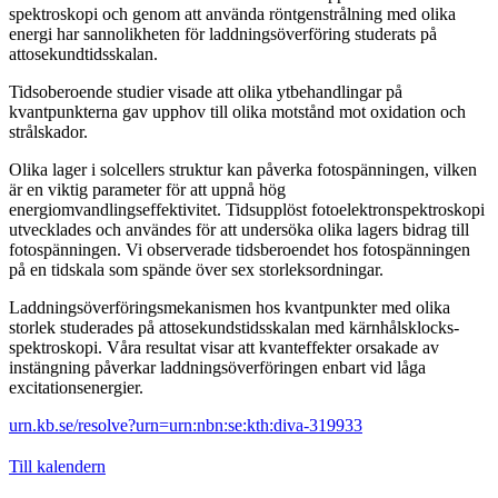
spektroskopi och genom att använda röntgenstrålning med olika
energi har sannolikheten för laddningsöverföring studerats på
attosekundtidsskalan.
Tidsoberoende studier visade att olika ytbehandlingar på
kvantpunkterna gav upphov till olika motstånd mot oxidation och
strålskador.
Olika lager i solcellers struktur kan påverka fotospänningen, vilken
är en viktig parameter för att uppnå hög
energiomvandlingseffektivitet. Tidsupplöst fotoelektronspektroskopi
utvecklades och användes för att undersöka olika lagers bidrag till
fotospänningen. Vi observerade tidsberoendet hos fotospänningen
på en tidskala som spände över sex storleksordningar.
Laddningsöverföringsmekanismen hos kvantpunkter med olika
storlek studerades på attosekundstidsskalan med kärnhålsklocks-
spektroskopi. Våra resultat visar att kvanteffekter orsakade av
instängning påverkar laddningsöverföringen enbart vid låga
excitationsenergier.
urn.kb.se/resolve?urn=urn:nbn:se:kth:diva-319933
Till kalendern