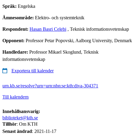
Språk:
Engelska
Ämnesområde:
Elektro- och systemteknik
Respondent:
Hasan Basri Celebi
, Teknisk informationsvetenskap
Opponent:
Professor Petar Popovski, Aalborg University, Denmark
Handledare:
Professor Mikael Skoglund, Teknisk
informationsvetenskap
Exportera till kalender
urn.kb.se/resolve?urn=urn:nbn:se:kth:diva-304371
Till kalendern
Innehållsansvarig:
biblioteket@kth.se
Tillhör
: Om KTH
Senast ändrad
:
2021-11-17