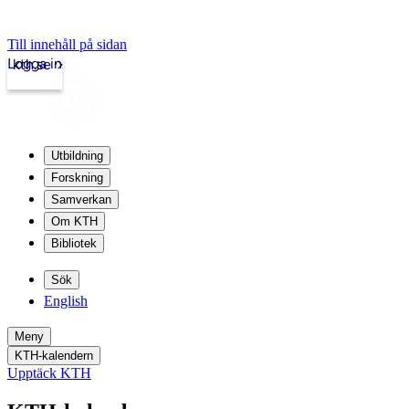
Till innehåll på sidan
Logga in
kth.se
Utbildning
Forskning
Samverkan
Om KTH
Bibliotek
Sök
English
Meny
KTH-kalendern
Upptäck KTH