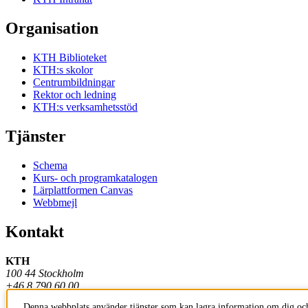
Organisation
KTH Biblioteket
KTH:s skolor
Centrumbildningar
Rektor och ledning
KTH:s verksamhetsstöd
Tjänster
Schema
Kurs- och programkatalogen
Lärplattformen Canvas
Webbmejl
Kontakt
KTH
100 44 Stockholm
+46 8 790 60 00
Denna webbplats använder tjänster som kan lagra information om dig och