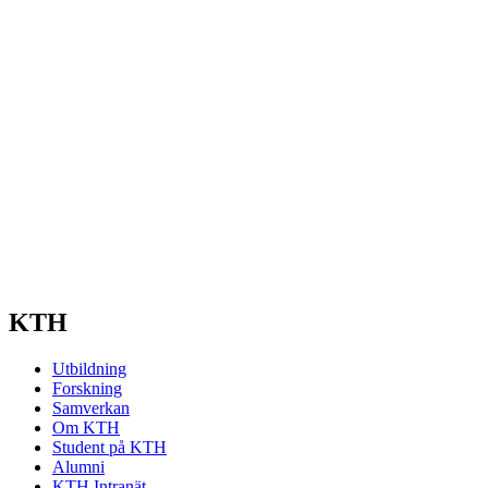
KTH
Utbildning
Forskning
Samverkan
Om KTH
Student på KTH
Alumni
KTH Intranät