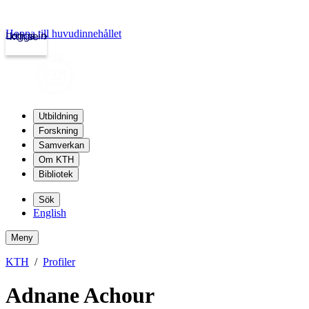
Hoppa till huvudinnehållet
Logga in
kth.se
Utbildning
Forskning
Samverkan
Om KTH
Bibliotek
Sök
English
Meny
KTH
Profiler
Adnane Achour