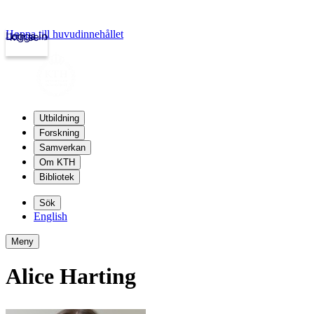
Hoppa till huvudinnehållet
Logga in
kth.se
Utbildning
Forskning
Samverkan
Om KTH
Bibliotek
Sök
English
Meny
Alice Harting