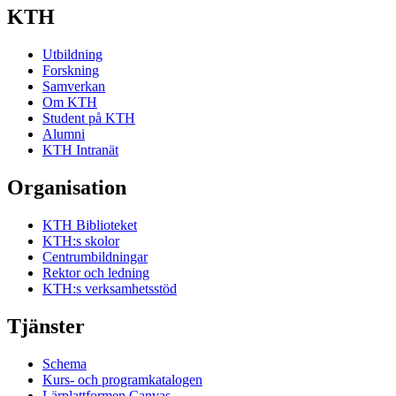
KTH
Utbildning
Forskning
Samverkan
Om KTH
Student på KTH
Alumni
KTH Intranät
Organisation
KTH Biblioteket
KTH:s skolor
Centrumbildningar
Rektor och ledning
KTH:s verksamhetsstöd
Tjänster
Schema
Kurs- och programkatalogen
Lärplattformen Canvas