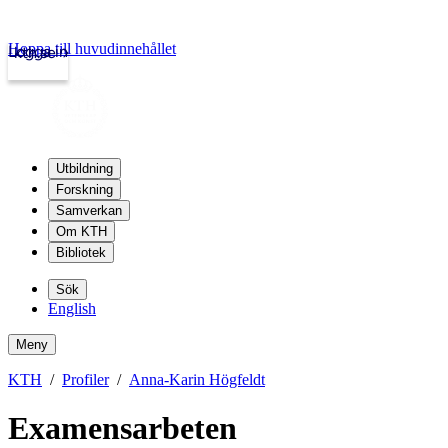
Hoppa till huvudinnehållet
Logga in
kth.se
Utbildning
Forskning
Samverkan
Om KTH
Bibliotek
Sök
English
Meny
KTH
Profiler
Anna-Karin Högfeldt
Examensarbeten