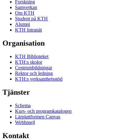
Forskning
Samverkan
Om KTH
Student på KTH
Alumni
KTH Intranät
Organisation
KTH Biblioteket
KTH:s skolor
Centrumbildningar
Rektor och ledning
KTH:s verksamhetsstöd
Tjänster
Schema
Kurs- och programkatalogen
Lärplattformen Canvas
Webbmejl
Kontakt