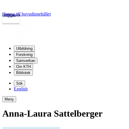
Hoppa till huvudinnehållet
Logga in
kth.se
Utbildning
Forskning
Samverkan
Om KTH
Bibliotek
Sök
English
Meny
Anna-Laura Sattelberger