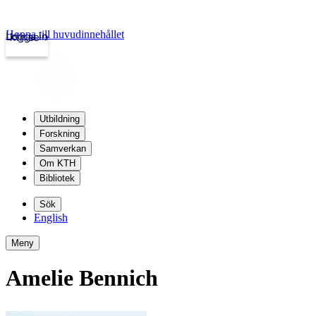
Hoppa till huvudinnehållet
Logga in
kth.se
Utbildning
Forskning
Samverkan
Om KTH
Bibliotek
Sök
English
Meny
Amelie Bennich