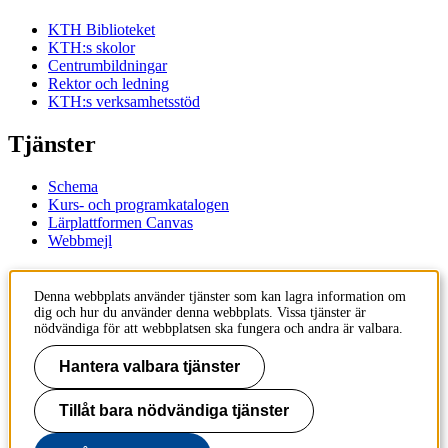
KTH Biblioteket
KTH:s skolor
Centrumbildningar
Rektor och ledning
KTH:s verksamhetsstöd
Tjänster
Schema
Kurs- och programkatalogen
Lärplattformen Canvas
Webbmejl
Kontakt
Denna webbplats använder tjänster som kan lagra information om
dig och hur du använder denna webbplats. Vissa tjänster är
KTH
nödvändiga för att webbplatsen ska fungera och andra är valbara.
100 44 Stockholm
+46 8 790 60 00
Hantera valbara tjänster
Kontakta KTH
Tillåt bara nödvändiga tjänster
Jobba på KTH
Press och media