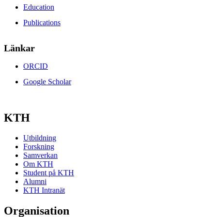
Education
Publications
Länkar
ORCID
Google Scholar
KTH
Utbildning
Forskning
Samverkan
Om KTH
Student på KTH
Alumni
KTH Intranät
Organisation