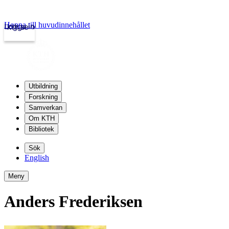
Hoppa till huvudinnehållet
Logga in
kth.se
Utbildning
Forskning
Samverkan
Om KTH
Bibliotek
Sök
English
Meny
Anders Frederiksen