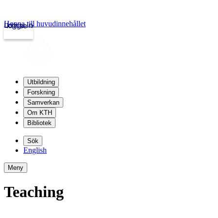
Hoppa till huvudinnehållet
Logga in
kth.se
Utbildning
Forskning
Samverkan
Om KTH
Bibliotek
Sök
English
Meny
Teaching