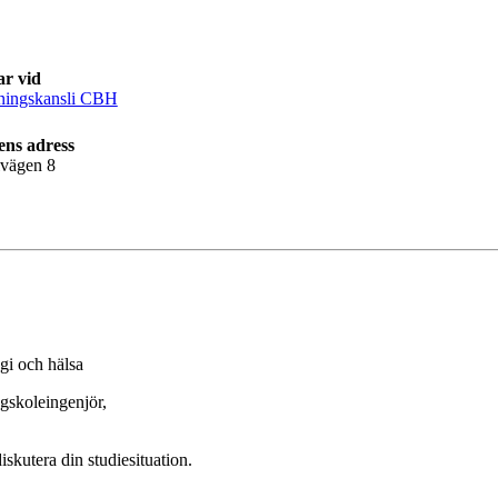
ar vid
ningskansli CBH
ens adress
lvägen 8
gi och hälsa
gskoleingenjör,
skutera din studiesituation.