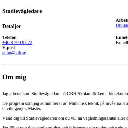
Studievägledare
Arbet
Utbild
Detaljer
Telefon
Enhet
+46 8 790 97 72
Brinel
E-post
anhn@kth.se
Om mig
Jag arbetar som Studievägledare på CBH Skolan för kemi, bioteknolo
De program som jag adminitrerar är Midicinsk teknik på nivåerna Hö
Civilingenjör, Master.
Vänd dig till Studievägledaren om du vill ha vägledningssamtal eller di
Jag följer upp dina studieresultat och informerar om regler och rutiner.