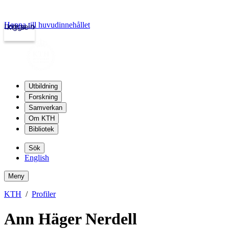
Hoppa till huvudinnehållet
Logga in
kth.se
Utbildning
Forskning
Samverkan
Om KTH
Bibliotek
Sök
English
Meny
KTH
Profiler
Ann Häger Nerdell