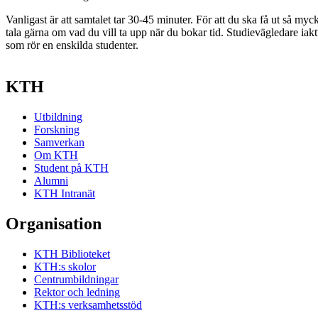
Vanligast är att samtalet tar 30-45 minuter. För att du ska få ut så myc
tala gärna om vad du vill ta upp när du bokar tid. Studievägledare iaktt
som rör en enskilda studenter.
KTH
Utbildning
Forskning
Samverkan
Om KTH
Student på KTH
Alumni
KTH Intranät
Organisation
KTH Biblioteket
KTH:s skolor
Centrumbildningar
Rektor och ledning
KTH:s verksamhetsstöd