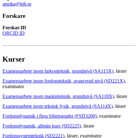
annika@kth.se
Forskare
Forskar-ID
ORCID ID
Kurser
Examensarbete inom farkostteknik, grundnivå (SA115X)
, lärare
Examensarbete inom fordonsteknik, avancerad nivå (SD221X)
,
examinator
Examensarbete inom maskinteknik, grundnivå (SA118X)
, lärare
Examensarbete inom teknisk fysik, grundnivå (SA114X)
, lärare
Fordonsdynamik i flera frihetsgrader (FSD3200)
, examinator
Fordonsdynamik, allmän kurs (SD2225)
, lärare
Fordonssystemteknik (SD2221)
, lärare
, examinator