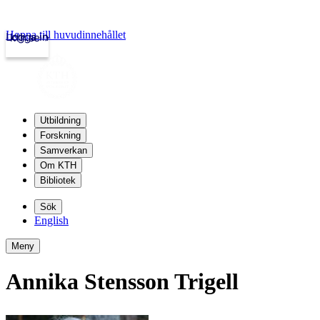
Hoppa till huvudinnehållet
Logga in
kth.se
Utbildning
Forskning
Samverkan
Om KTH
Bibliotek
Sök
English
Meny
Annika Stensson Trigell