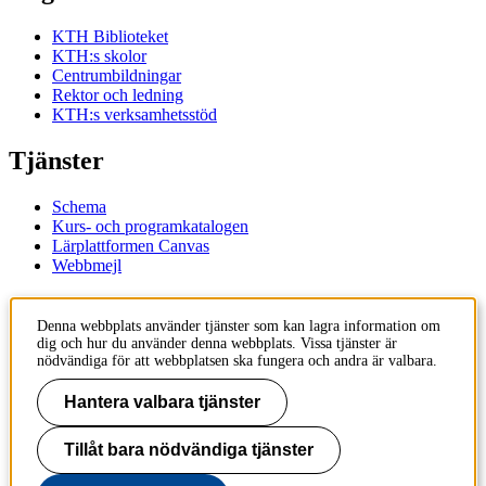
KTH Biblioteket
KTH:s skolor
Centrumbildningar
Rektor och ledning
KTH:s verksamhetsstöd
Tjänster
Schema
Kurs- och programkatalogen
Lärplattformen Canvas
Webbmejl
Kontakt
Denna webbplats använder tjänster som kan lagra information om
dig och hur du använder denna webbplats. Vissa tjänster är
KTH
nödvändiga för att webbplatsen ska fungera och andra är valbara.
100 44 Stockholm
+46 8 790 60 00
Hantera valbara tjänster
Kontakta KTH
Tillåt bara nödvändiga tjänster
Jobba på KTH
Press och media