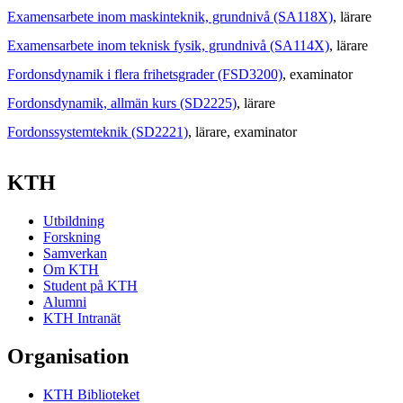
Examensarbete inom maskinteknik, grundnivå (SA118X)
, lärare
Examensarbete inom teknisk fysik, grundnivå (SA114X)
, lärare
Fordonsdynamik i flera frihetsgrader (FSD3200)
, examinator
Fordonsdynamik, allmän kurs (SD2225)
, lärare
Fordonssystemteknik (SD2221)
, lärare
, examinator
KTH
Utbildning
Forskning
Samverkan
Om KTH
Student på KTH
Alumni
KTH Intranät
Organisation
KTH Biblioteket