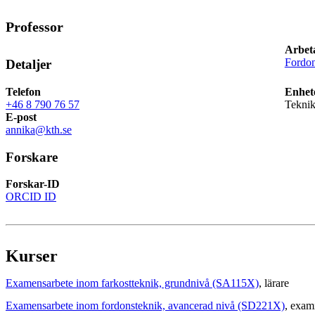
Professor
Arbet
Fordon
Detaljer
Telefon
Enhet
+46 8 790 76 57
Teknik
E-post
annika@kth.se
Forskare
Forskar-ID
ORCID ID
Kurser
Examensarbete inom farkostteknik, grundnivå (SA115X)
, lärare
Examensarbete inom fordonsteknik, avancerad nivå (SD221X)
, exam