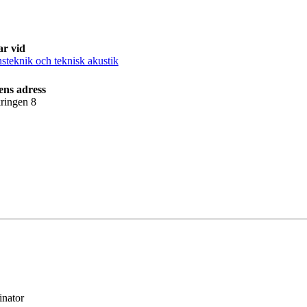
ar vid
steknik och teknisk akustik
ens adress
ringen 8
inator