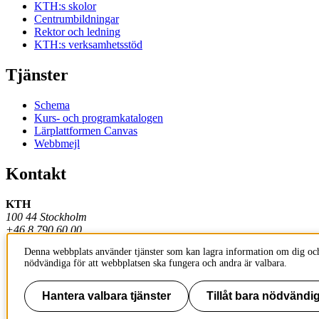
KTH:s skolor
Centrumbildningar
Rektor och ledning
KTH:s verksamhetsstöd
Tjänster
Schema
Kurs- och programkatalogen
Lärplattformen Canvas
Webbmejl
Kontakt
KTH
100 44 Stockholm
+46 8 790 60 00
Denna webbplats använder tjänster som kan lagra information om dig och
Kontakta KTH
nödvändiga för att webbplatsen ska fungera och andra är valbara.
Jobba på KTH
Press och media
Faktura och betalning KTH
Hantera valbara tjänster
Tillåt bara nödvändig
Om KTH:s webbplatser
Tillgänglighetsredogörelse