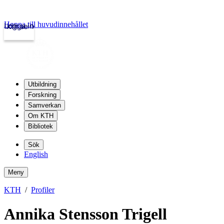
Hoppa till huvudinnehållet
Logga in
kth.se
Utbildning
Forskning
Samverkan
Om KTH
Bibliotek
Sök
English
Meny
KTH
Profiler
Annika Stensson Trigell