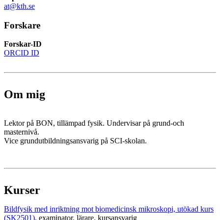
at@kth.se
Forskare
Forskar-ID
ORCID ID
Om mig
Lektor på BON, tillämpad fysik. Undervisar på grund-och
masternivå.
Vice grundutbildningsansvarig på SCI-skolan.
Kurser
Bildfysik med inriktning mot biomedicinsk mikroskopi, utökad kurs
(SK2501)
, examinator
, lärare
, kursansvarig