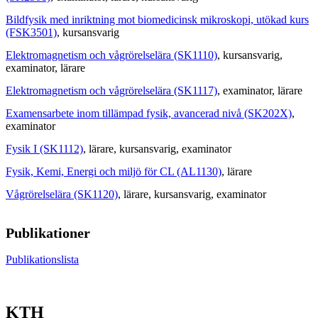
Bildfysik med inriktning mot biomedicinsk mikroskopi, utökad kurs
(FSK3501)
, kursansvarig
Elektromagnetism och vågrörelselära (SK1110)
, kursansvarig
,
examinator
, lärare
Elektromagnetism och vågrörelselära (SK1117)
, examinator
, lärare
Examensarbete inom tillämpad fysik, avancerad nivå (SK202X)
,
examinator
Fysik I (SK1112)
, lärare
, kursansvarig
, examinator
Fysik, Kemi, Energi och miljö för CL (AL1130)
, lärare
Vågrörelselära (SK1120)
, lärare
, kursansvarig
, examinator
Publikationer
Publikationslista
KTH