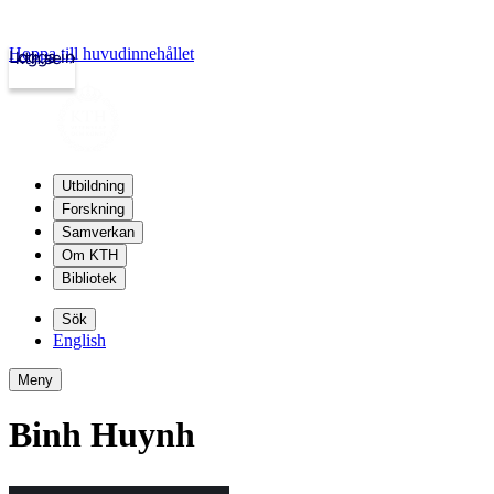
Hoppa till huvudinnehållet
Logga in
kth.se
Utbildning
Forskning
Samverkan
Om KTH
Bibliotek
Sök
English
Meny
Binh Huynh