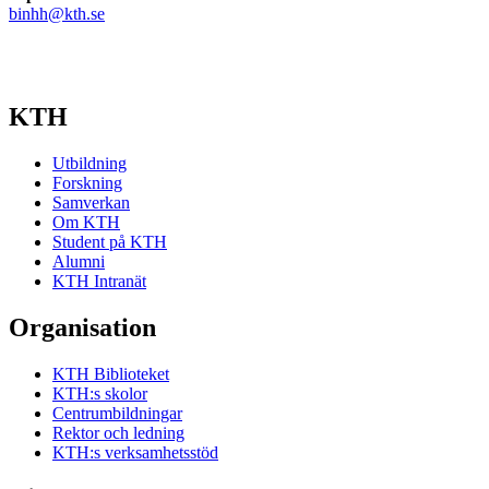
binhh@kth.se
KTH
Utbildning
Forskning
Samverkan
Om KTH
Student på KTH
Alumni
KTH Intranät
Organisation
KTH Biblioteket
KTH:s skolor
Centrumbildningar
Rektor och ledning
KTH:s verksamhetsstöd