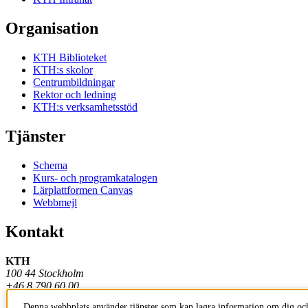
Organisation
KTH Biblioteket
KTH:s skolor
Centrumbildningar
Rektor och ledning
KTH:s verksamhetsstöd
Tjänster
Schema
Kurs- och programkatalogen
Lärplattformen Canvas
Webbmejl
Kontakt
KTH
100 44 Stockholm
+46 8 790 60 00
Denna webbplats använder tjänster som kan lagra information om dig och