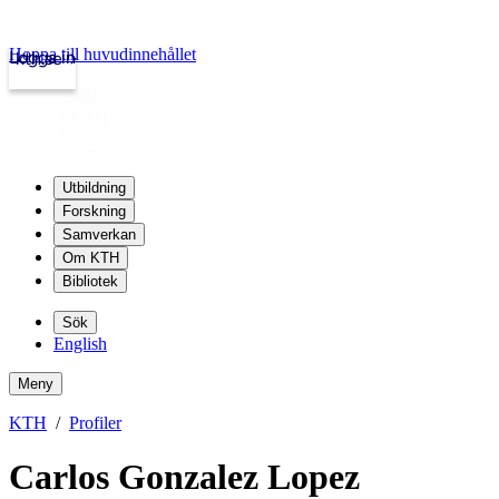
Hoppa till huvudinnehållet
Logga in
kth.se
Utbildning
Forskning
Samverkan
Om KTH
Bibliotek
Sök
English
Meny
KTH
Profiler
Carlos Gonzalez Lopez