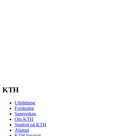
KTH
Utbildning
Forskning
Samverkan
Om KTH
Student på KTH
Alumni
KTH Intranät