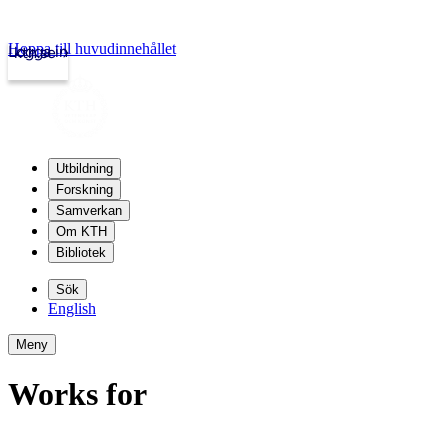
Hoppa till huvudinnehållet
Logga in
kth.se
Utbildning
Forskning
Samverkan
Om KTH
Bibliotek
Sök
English
Meny
Works for