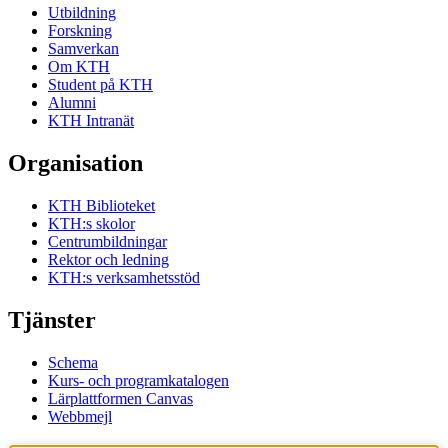
Utbildning
Forskning
Samverkan
Om KTH
Student på KTH
Alumni
KTH Intranät
Organisation
KTH Biblioteket
KTH:s skolor
Centrumbildningar
Rektor och ledning
KTH:s verksamhetsstöd
Tjänster
Schema
Kurs- och programkatalogen
Lärplattformen Canvas
Webbmejl