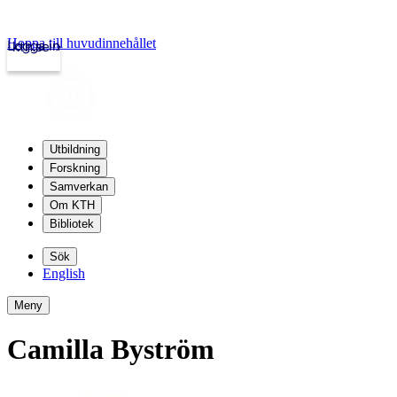
Hoppa till huvudinnehållet
Logga in
kth.se
Utbildning
Forskning
Samverkan
Om KTH
Bibliotek
Sök
English
Meny
Camilla Byström