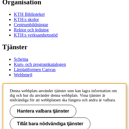
Organisation
KTH Biblioteket
KTH:s skolor
Centrumbildningar
Rektor och ledning
KTH:s verksamhetsstöd
Tjänster
Schema
Kurs- och programkatalogen
Lärplattformen Canvas
Webbmejl
Kontakt
Denna webbplats använder tjänster som kan lagra information om
dig och hur du använder denna webbplats. Vissa tjänster är
KTH
nödvändiga för att webbplatsen ska fungera och andra är valbara.
100 44 Stockholm
+46 8 790 60 00
Hantera valbara tjänster
Kontakta KTH
Tillåt bara nödvändiga tjänster
Jobba på KTH