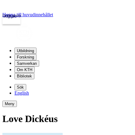
Hoppa till huvudinnehållet
Logga in
kth.se
Utbildning
Forskning
Samverkan
Om KTH
Bibliotek
Sök
English
Meny
Love Dickéus