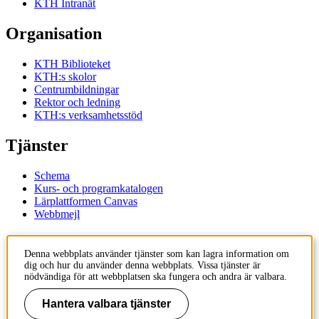
KTH Intranät
Organisation
KTH Biblioteket
KTH:s skolor
Centrumbildningar
Rektor och ledning
KTH:s verksamhetsstöd
Tjänster
Schema
Kurs- och programkatalogen
Lärplattformen Canvas
Webbmejl
Kontakt
Denna webbplats använder tjänster som kan lagra information om
dig och hur du använder denna webbplats. Vissa tjänster är
KTH
nödvändiga för att webbplatsen ska fungera och andra är valbara.
100 44 Stockholm
+46 8 790 60 00
Hantera valbara tjänster