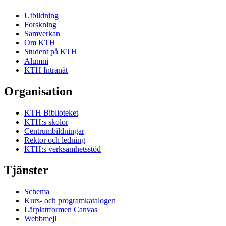
Utbildning
Forskning
Samverkan
Om KTH
Student på KTH
Alumni
KTH Intranät
Organisation
KTH Biblioteket
KTH:s skolor
Centrumbildningar
Rektor och ledning
KTH:s verksamhetsstöd
Tjänster
Schema
Kurs- och programkatalogen
Lärplattformen Canvas
Webbmejl