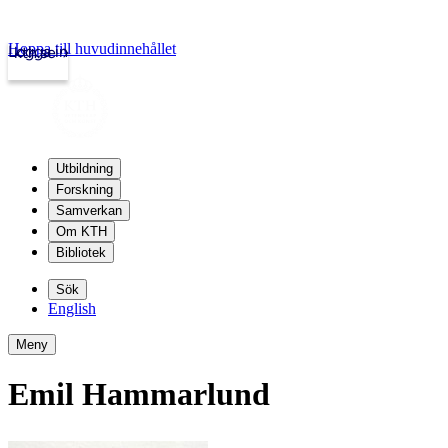
Hoppa till huvudinnehållet
Logga in
kth.se
Utbildning
Forskning
Samverkan
Om KTH
Bibliotek
Sök
English
Meny
Emil Hammarlund