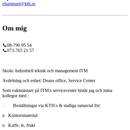
ehammarl@kth.se
Om mig
📞08-790 95 54
📞073-765 21 57
Skola: Industriell teknik och management ITM
Avdelning och enhet: Deans office, Service Center
Som vaktmästare på ITM:s servicecenter bistår jag och mina
kollegor med :
· Beställningar via KTH:s & statliga ramavtal för:
o Kontorsmaterial
o Kaffe, te, frukt