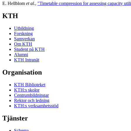
E. Hellblom
et al.
,
"Timetable compression for assessing capacity utili
KTH
Utbildning
Forskning
Samverkan
Om KTH
Student på KTH
Alumni
KTH Intranät
Organisation
KTH Biblioteket
KTH:s skolor
Centrumbildningar
Rektor och ledning
KTH:s verksamhetsstöd
Tjänster
Schema