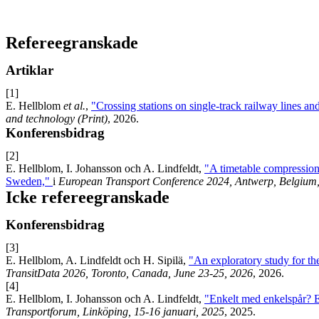
Refereegranskade
Artiklar
[1]
E. Hellblom
et al.
,
"Crossing stations on single-track railway lines an
and technology (Print)
, 2026.
Konferensbidrag
[2]
E. Hellblom, I. Johansson och A. Lindfeldt,
"A timetable compression a
Sweden,"
i
European Transport Conference 2024, Antwerp, Belgium,
Icke refereegranskade
Konferensbidrag
[3]
E. Hellblom, A. Lindfeldt och H. Sipilä,
"An exploratory study for the
TransitData 2026, Toronto, Canada, June 23-25, 2026
, 2026.
[4]
E. Hellblom, I. Johansson och A. Lindfeldt,
"Enkelt med enkelspår? E
Transportforum, Linköping, 15-16 januari, 2025
, 2025.