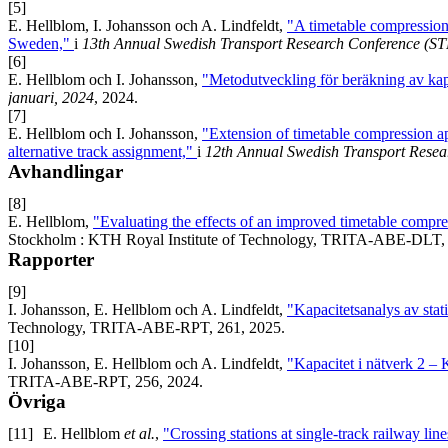
[5]
E. Hellblom, I. Johansson och A. Lindfeldt,
"A timetable compression a
Sweden,"
i
13th Annual Swedish Transport Research Conference (S
[6]
E. Hellblom och I. Johansson,
"Metodutveckling för beräkning av kapa
januari, 2024
, 2024.
[7]
E. Hellblom och I. Johansson,
"Extension of timetable compression ap
alternative track assignment,"
i
12th Annual Swedish Transport Resea
Avhandlingar
[8]
E. Hellblom,
"Evaluating the effects of an improved timetable compre
Stockholm : KTH Royal Institute of Technology, TRITA-ABE-DLT, 
Rapporter
[9]
I. Johansson, E. Hellblom och A. Lindfeldt,
"Kapacitetsanalys av sta
Technology, TRITA-ABE-RPT, 261, 2025.
[10]
I. Johansson, E. Hellblom och A. Lindfeldt,
"Kapacitet i nätverk 2 –
TRITA-ABE-RPT, 256, 2024.
Övriga
[11]
E. Hellblom
et al.
,
"Crossing stations at single-track railway lin