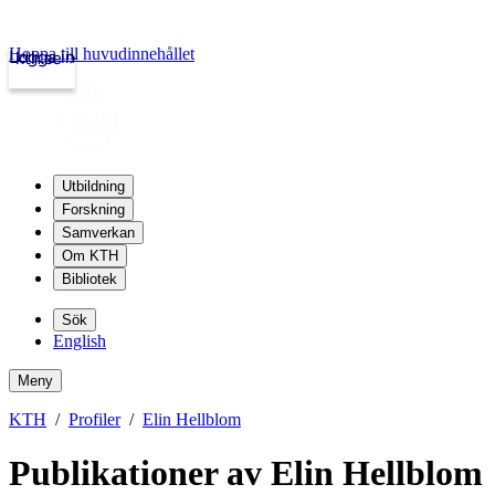
Hoppa till huvudinnehållet
Logga in
kth.se
Utbildning
Forskning
Samverkan
Om KTH
Bibliotek
Sök
English
Meny
KTH
Profiler
Elin Hellblom
Publikationer av Elin Hellblom