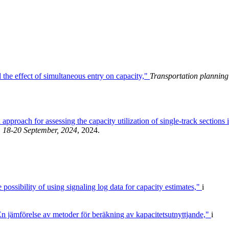
d the effect of simultaneous entry on capacity,"
Transportation planning
pproach for assessing the capacity utilization of single-track sections 
 18-20 September, 2024
, 2024.
 possibility of using signaling log data for capacity estimates,"
i
n jämförelse av metoder för beräkning av kapacitetsutnyttjande,"
i