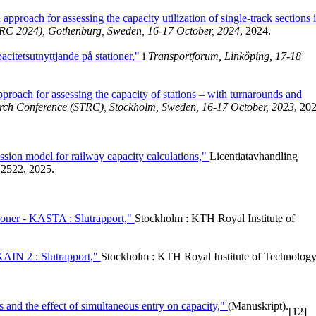
pproach for assessing the capacity utilization of single-track sections 
TRC 2024), Gothenburg, Sweden, 16-17 October, 2024
, 2024.
citetsutnyttjande på stationer,"
i
Transportforum, Linköping, 17-18
proach for assessing the capacity of stations – with turnarounds and
rch Conference (STRC), Stockholm, Sweden, 16-17 October, 2023
, 20
ssion model for railway capacity calculations,"
Licentiatavhandling
2522, 2025.
tioner - KASTA : Slutrapport,"
Stockholm : KTH Royal Institute of
 KAIN 2 : Slutrapport,"
Stockholm : KTH Royal Institute of Technology
es and the effect of simultaneous entry on capacity,"
(Manuskript).
[12]