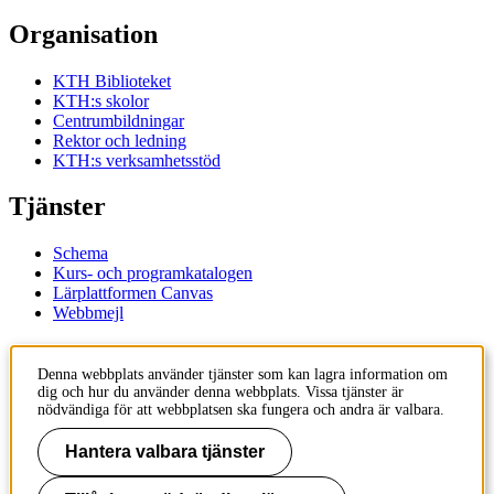
Organisation
KTH Biblioteket
KTH:s skolor
Centrumbildningar
Rektor och ledning
KTH:s verksamhetsstöd
Tjänster
Schema
Kurs- och programkatalogen
Lärplattformen Canvas
Webbmejl
Kontakt
Denna webbplats använder tjänster som kan lagra information om
dig och hur du använder denna webbplats. Vissa tjänster är
KTH
nödvändiga för att webbplatsen ska fungera och andra är valbara.
100 44 Stockholm
+46 8 790 60 00
Hantera valbara tjänster
Kontakta KTH