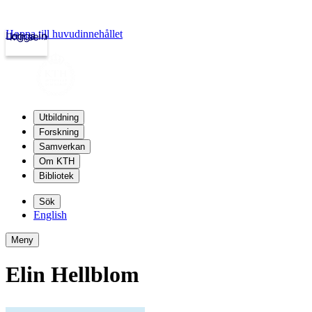
Hoppa till huvudinnehållet
Logga in
kth.se
Utbildning
Forskning
Samverkan
Om KTH
Bibliotek
Sök
English
Meny
Elin Hellblom