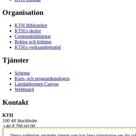
Organisation
KTH Biblioteket
KTH:s skolor
Centrumbildningar
Rektor och ledning
KTH:s verksamhetsstöd
Tjänster
Schema
Kurs- och programkatalogen
Lärplattformen Canvas
Webbmejl
Kontakt
KTH
100 44 Stockholm
+46 8 790 60 00
Denna webbplats använder tjänster som kan lagra information om dig och