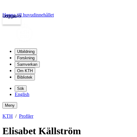
Hoppa till huvudinnehållet
Logga in
kth.se
Utbildning
Forskning
Samverkan
Om KTH
Bibliotek
Sök
English
Meny
KTH
Profiler
Elisabet Källström