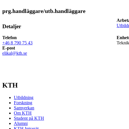
prg.handläggare/utb.handläggare
Arbet
Utbild
Detaljer
Telefon
Enhet
+46 8 790 75 43
Teknik
E-post
elikal@kth.se
KTH
Utbildning
Forskning
Samverkan
Om KTH
Student på KTH
Alumni
KTH Intranät