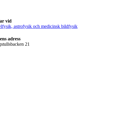
ar vid
elfysik, astrofysik och medicinsk bildfysik
ens adress
stullsbacken 21