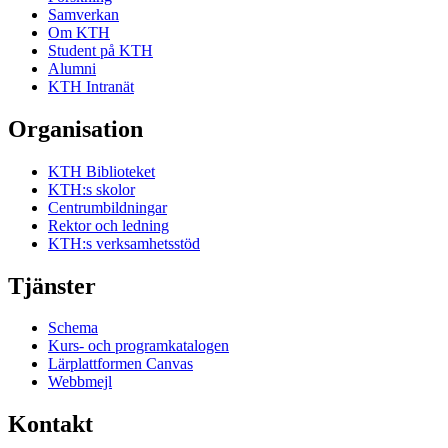
Samverkan
Om KTH
Student på KTH
Alumni
KTH Intranät
Organisation
KTH Biblioteket
KTH:s skolor
Centrumbildningar
Rektor och ledning
KTH:s verksamhetsstöd
Tjänster
Schema
Kurs- och programkatalogen
Lärplattformen Canvas
Webbmejl
Kontakt