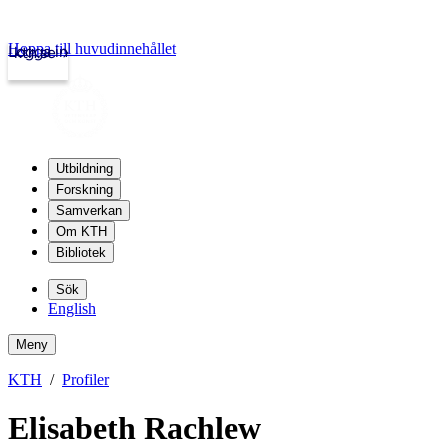
Hoppa till huvudinnehållet
Logga in
kth.se
Utbildning
Forskning
Samverkan
Om KTH
Bibliotek
Sök
English
Meny
KTH
Profiler
Elisabeth Rachlew