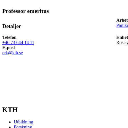
Professor emeritus
Arbet
Partik
Detaljer
Telefon
Enhet
+46 73 644 14 11
Roslag
E-post
erk@kth.se
KTH
Utbildning
Forskning