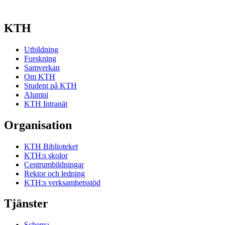
KTH
Utbildning
Forskning
Samverkan
Om KTH
Student på KTH
Alumni
KTH Intranät
Organisation
KTH Biblioteket
KTH:s skolor
Centrumbildningar
Rektor och ledning
KTH:s verksamhetsstöd
Tjänster
Schema