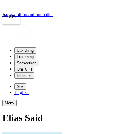
Hoppa till huvudinnehållet
Logga in
kth.se
Utbildning
Forskning
Samverkan
Om KTH
Bibliotek
Sök
English
Meny
Elias Said